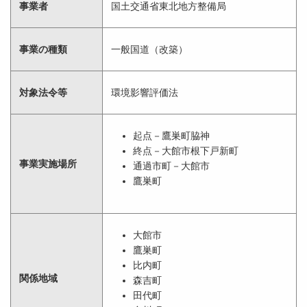
事業者
国土交通省東北地方整備局
事業の種類
一般国道（改築）
対象法令等
環境影響評価法
起点－鷹巣町脇神
終点－大館市根下戸新町
事業実施場所
通過市町－大館市
鷹巣町
大館市
鷹巣町
比内町
関係地域
森吉町
田代町