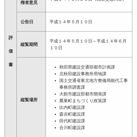
権者意見
公告日
平成１４年５月１０日
評
平成１４年５月１０日～平成１４年６月
縦覧期間
１０日
価
書
秋田県建設交通部都市計画課
北秋田建設事務所用地課
国土交通省東北地方整備局能代工事
事務所調査課
大館市建設部都市開発課
縦覧場所
鷹巣町まちづくり政策課
比内町建設課
森吉町建設課
田代町建設課
合川町建設課