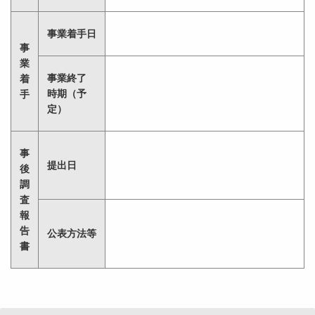
事業着手日
事
業
事業終了
着
時期（予
手
定）
事
提出日
後
調
査
報
告
公表方法等
書