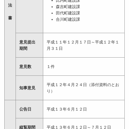
比内町建設課
法
森吉町建設課
田代町建設課
書
合川町建設課
意見提出
平成１１年１２月１７日～平成１２年１
期間
月３１日
意見数
１件
平成１２年４月２４日（添付資料のとお
知事意見
り）
公告日
平成１３年６月１２日
縦覧期間
平成１３年６月１２日～７月１２日