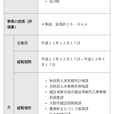
合川町
事業の規模（評
４車線、延長約１６．６ｋｍ
価書）
公告日
平成１１年１２月１７日
平成１１年１２月１７日～平成１２年１
縦覧期間
月１７日
秋田県土木部都市計画課
北秋田土木事務所用地課
建設省東北地方建設局能代工事事務
所調査課
大館市建設部開発課
方
縦覧場所
鷹巣町まちづくり政策課