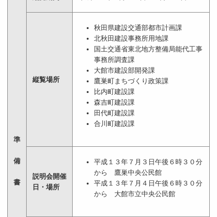
秋田県建設交通部都市計画課
北秋田建設事務所用地課
国土交通省東北地方整備局能代工事
事務所調査課
大館市建設部開発課
縦覧場所
鷹巣町まちづくり政策課
比内町建設課
森吉町建設課
田代町建設課
合川町建設課
準
備
平成１３年７月３日午後６時３０分
から 鷹巣中央公民館
説明会開催
書
平成１３年７月４日午後６時３０分
日・場所
から 大館市立中央公民館