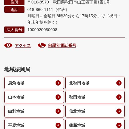
住所
〒010-8570 秋田県秋田市山王四丁目1番1号
電話
018-860-1111（代表）
月曜日～金曜日 8時30分から17時15分まで
（祝日・
年末年始を除く）
法人番号
1000020050008
アクセス
部署別電話番号
地域振興局
鹿角地域
北秋田地域
山本地域
秋田地域
由利地域
仙北地域
平鹿地域
雄勝地域