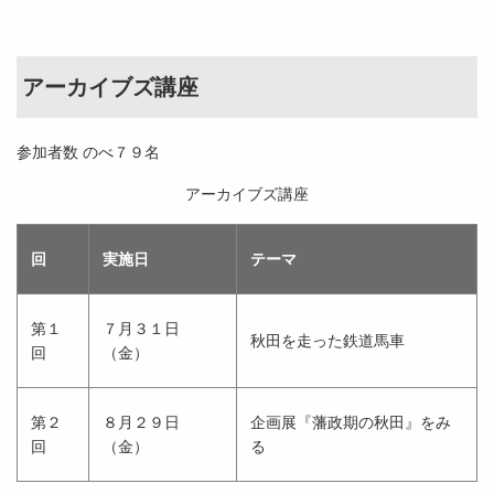
アーカイブズ講座
参加者数 のべ７９名
アーカイブズ講座
回
実施日
テーマ
第１
７月３１日
秋田を走った鉄道馬車
回
（金）
第２
８月２９日
企画展『藩政期の秋田』をみ
回
（金）
る