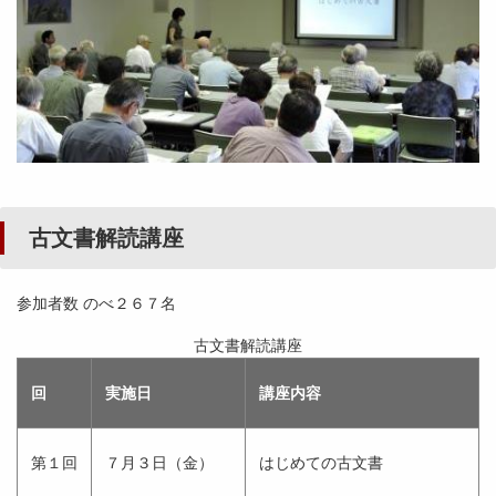
古文書解読講座
参加者数 のべ２６７名
古文書解読講座
回
実施日
講座内容
第１回
７月３日（金）
はじめての古文書