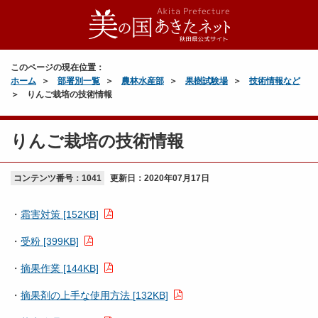
このページの現在位置：
ホーム
部署別一覧
農林水産部
果樹試験場
技術情報など
りんご栽培の技術情報
りんご栽培の技術情報
コンテンツ番号：1041
更新日：
2020年07月17日
・
霜害対策 [152KB]
・
受粉 [399KB]
・
摘果作業 [144KB]
・
摘果剤の上手な使用方法 [132KB]