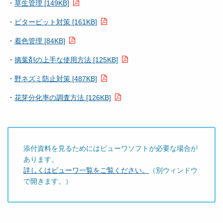
・
草生管理 [149KB]
・
ビターピット対策 [161KB]
・
着色管理 [84KB]
・
摘葉剤の上手な使用方法 [125KB]
・
野ネズミ防止対策 [487KB]
・
花芽分化率の調査方法 [126KB]
添付資料を見るためにはビューワソフトが必要な場合が
あります。
詳しくはビューワ一覧をご覧ください。
（別ウィンドウ
で開きます。）