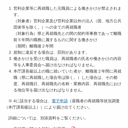
営利企業等に再就職した元職員による働きかけが禁止されま
す。
（対象者）営利企業及び営利企業以外の法人（国、地方公共
団体等を除く。）への全ての再就職者
（対象行為）県と再就職先との間の契約等事務であって離職
前５年間の職務に属するものに関する働きかけ
（期間）離職後２年間
規制に違反する場合は、罰則があります。
働きかけを受けた職員は、再就職者の氏名や働きかけの内容
等を人事委員会へ届け出なければなりません。
本庁課長級以上の職に就いていた者が、離職後２年間に再就
職（県に再就職した場合等は除く。）した場合は、その都
度、再就職日、再就職先の名称・業務内容、再就職先におけ
る地位等を届け出なければなりません。
※ 4に該当する場合は、
電子申請
（退職者の再就職等状況調査
（本庁課長級以上））により届け出てください。
詳細については、別添資料をご覧ください。