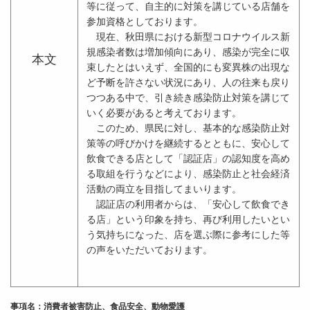
等に従って、自主的に対策を講じている店舗を
参加資格としております。
現在、秋田県における新型コロナウイルス新
規感染者数は増加傾向にあり、感染が完全に収
本文
束したとはいえず、全国的にも変異株の出現な
ど予断を許さない状況にあり、人の往来も戻り
つつある中で、引き続き感染防止対策を講じて
いく必要があると考えております。
このため、県民に対し、基本的な感染防止対
策等の呼びかけを継続するとともに、安心して
飲食できる店として「認証店」の認知度を高め
る取組を行うなどにより、感染防止と社会経済
活動の両立を目指してまいります。
認証店の利用者からは、「安心して飲食でき
る店」という印象を持ち、再び利用したいとい
う気持ちになった、店を選ぶ際に参考にした等
の声をいただいております。
事項名：消費者被害防止、食品安全、動物愛護