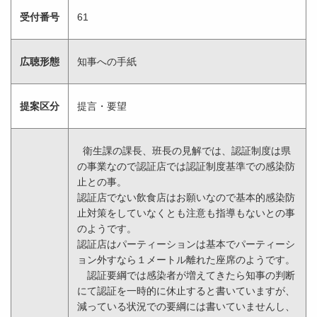
受付番号
61
広聴形態
知事への手紙
提案区分
提言・要望
衛生課の課長、班長の見解では、認証制度は県
の事業なので認証店では認証制度基準での感染防
止との事。
認証店でない飲食店はお願いなので基本的感染防
止対策をしていなくとも注意も指導もないとの事
のようです。
認証店はパーティーションは基本でパーティーシ
ョン外すなら１メートル離れた座席のようです。
認証要綱では感染者が増えてきたら知事の判断
にて認証を一時的に休止すると書いていますが、
減っている状況での要綱には書いていませんし、