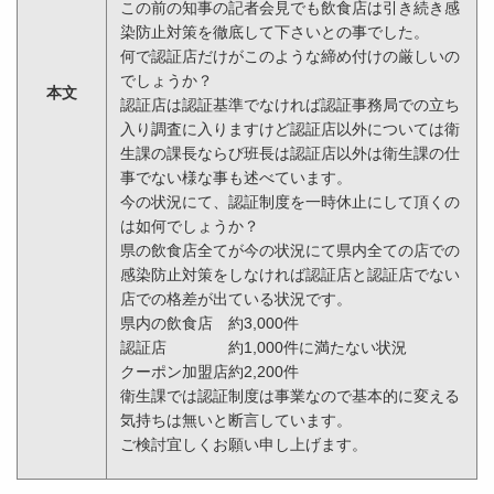
この前の知事の記者会見でも飲食店は引き続き感
染防止対策を徹底して下さいとの事でした。
何で認証店だけがこのような締め付けの厳しいの
でしょうか？
本文
認証店は認証基準でなければ認証事務局での立ち
入り調査に入りますけど認証店以外については衛
生課の課長ならび班長は認証店以外は衛生課の仕
事でない様な事も述べています。
今の状況にて、認証制度を一時休止にして頂くの
は如何でしょうか？
県の飲食店全てが今の状況にて県内全ての店での
感染防止対策をしなければ認証店と認証店でない
店での格差が出ている状況です。
県内の飲食店 約3,000件
認証店 約1,000件に満たない状況
クーポン加盟店約2,200件
衛生課では認証制度は事業なので基本的に変える
気持ちは無いと断言しています。
ご検討宜しくお願い申し上げます。