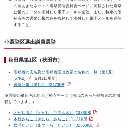
の国あきたネットの選挙管理委員会ページに掲載された選挙
公報のデータを添付した電子メールを送信。また、特定の候
補者等の選挙公報のみを抜粋して添付した電子メールを送信
すること。
小選挙区選出議員選挙
秋田県第1区（秋田市）
候補者の氏名及び候補者届出政党の名称の一覧（第1区）
[57KB]
（2月2日更新）
選挙公報（第1区） [2473KB]
※選挙公報音声読み上げ対応データ（提出のあった候補者のみ掲
載しています。）
とがし博之（とがし ひろゆき） [1376KB]
木村さちこ（きむら さちこ） [1121KB]
松浦だいご（まつうら だいご） [31563KB]