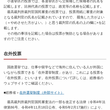
小選挙区の投票では、各選挙区から立候補した候補者の氏名を
記載します。比例代表の投票では、政党等の名称を記載します。
最高裁判所裁判官国民審査の投票では、投票用紙に審査の対象
となる裁判官の氏名が記載されていますので、 罷免した方がよい
（＝やめさせた方がよい。）と思う裁判官の氏名の上の欄に×を記
載します。
その他の事項を記載した場合は投票が無効となる場合がありま
すのでご注意ください。
在外投票
国政選挙では、仕事や留学などで海外に住んでいる人が外国に
いながら投票できる「在外選挙制度」があり、これによる投票を
「在外投票」といいます。在外投票について詳しくは、総務省の
ウェブサイトでご確認ください。
■総務省＞
在外選挙制度（外部サイト）
最高裁判所裁判官国民審査法の一部を改正する法律（令和4年法
律第86号、令和4年11月18日公布、令和5年2月17施行）により、