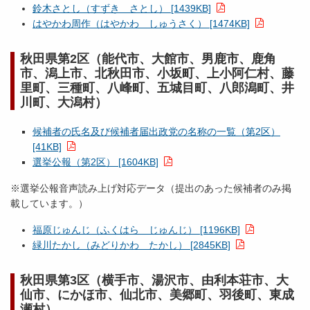
鈴木さとし（すずき さとし） [1439KB]
はやかわ周作（はやかわ しゅうさく） [1474KB]
秋田県第2区（能代市、大館市、男鹿市、鹿角
市、潟上市、北秋田市、小坂町、上小阿仁村、藤
里町、三種町、八峰町、五城目町、八郎潟町、井
川町、大潟村）
候補者の氏名及び候補者届出政党の名称の一覧（第2区）
[41KB]
選挙公報（第2区） [1604KB]
※選挙公報音声読み上げ対応データ（提出のあった候補者のみ掲
載しています。）
福原じゅんじ（ふくはら じゅんじ） [1196KB]
緑川たかし（みどりかわ たかし） [2845KB]
秋田県第3区（横手市、湯沢市、由利本荘市、大
仙市、にかほ市、仙北市、美郷町、羽後町、東成
瀬村）