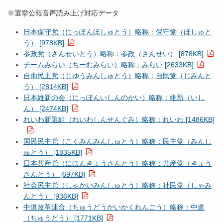
※選挙公報音声読み上げ対応データ
日本保守党（にっぽんほしゅとう）略称：保守党（ほしゅと
う） [978KB]
参政党（さんせいとう）略称：参政（さんせい） [878KB]
チームみらい（ちーむみらい）略称：みらい [2633KB]
自由民主党（じゆうみんしゅとう）略称：自民党（じみんと
う） [2814KB]
日本維新の会（にっぽんいしんのかい）略称：維新（いし
ん） [2474KB]
れいわ新選組（れいわしんせんぐみ）略称：れいわ [1486KB]
国民民主党（こくみんみんしゅとう）略称：民主党（みんし
ゅとう） [1835KB]
日本共産党（にほんきょうさんとう）略称：共産党（きょう
さんとう） [697KB]
社会民主党（しゃかいみんしゅとう）略称：社民党（しゃみ
んとう） [936KB]
中道改革連合（ちゅうどうかいかくれんごう）略称：中道
（ちゅうどう） [1771KB]