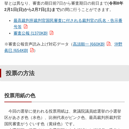
挙とは異なり、審査の期日前7日から審査期日の前日まで(
令和8年
2月1日(日)から2月7日(土)まで
)の間に行うことができます。
最高裁判所裁判官国民審査に付される裁判官の氏名・告示番
号等
審査公報 [1370KB]
※審査公報音声読み上げ対応データ（
高須順一 [660KB]
、
沖野
眞巳 [654KB]
）
投票の方法
投票用紙の色
今回の選挙に使われる投票用紙は、衆議院議員総選挙の小選挙
区があさぎ色（水色）、比例代表がピンク色、最高裁判所裁判官
国民審査がうぐいす色（黄緑色）です。