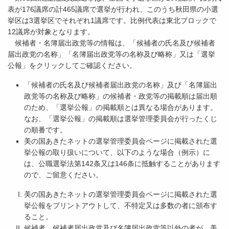
表が176議席の計465議席で選挙が行われ、このうち秋田県の小選
挙区は3選挙区でそれぞれ1議席です。比例代表は東北ブロックで
12議席が対象となります。
候補者・名簿届出政党等の情報は、「候補者の氏名及び候補者
届出政党の名称」「名簿届出政党等の名称及び略称」又は「選挙
公報」をクリックしてご確認ください。
「候補者の氏名及び候補者届出政党の名称」及び「名簿届出
政党等の名称及び略称」の候補者・政党等の掲載順は届出順
のため、「選挙公報」の掲載順とは異なる場合があります。
なお、「選挙公報」の掲載順は選挙管理委員会が行ったくじ
の順番です。
美の国あきたネットの選挙管理委員会ページに掲載された選
挙公報の取り扱いについて、以下のような場合（例示）に
は、公職選挙法第142条又は146条に抵触することがあります
ので、ご留意ください。
美の国あきたネットの選挙管理委員会ページに掲載された選
挙公報をプリントアウトして、不特定又は多数の者に頒布す
ること。
候補者、候補者届出政党及び名簿届出政党等以外の者が、美