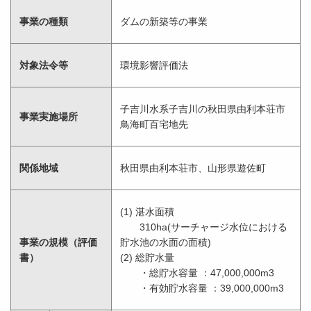
事業の種類
ダムの新築等の事業
対象法令等
環境影響評価法
子吉川水系子吉川の秋田県由利本荘市
事業実施場所
鳥海町百宅地先
関係地域
秋田県由利本荘市、山形県遊佐町
(1) 湛水面積
310ha(サーチャージ水位における
事業の規模（評価
貯水池の水面の面積)
書）
(2) 総貯水量
・総貯水容量 ：47,000,000m3
・有効貯水容量 ：39,000,000m3