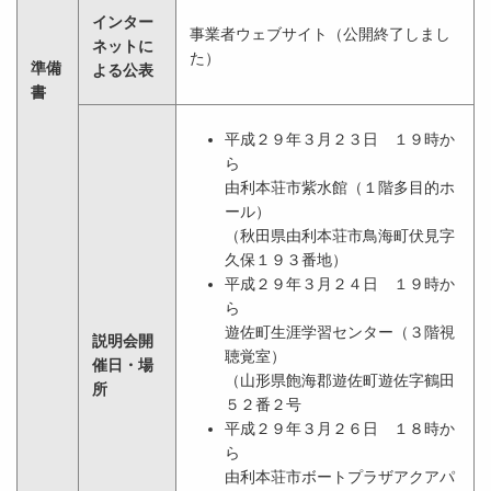
インター
事業者ウェブサイト（公開終了しまし
ネットに
た）
準備
よる公表
書
平成２９年３月２３日 １９時か
ら
由利本荘市紫水館（１階多目的ホ
ール）
（秋田県由利本荘市鳥海町伏見字
久保１９３番地）
平成２９年３月２４日 １９時か
ら
遊佐町生涯学習センター（３階視
説明会開
聴覚室）
催日・場
（山形県飽海郡遊佐町遊佐字鶴田
所
５２番２号
平成２９年３月２６日 １８時か
ら
由利本荘市ボートプラザアクアパ