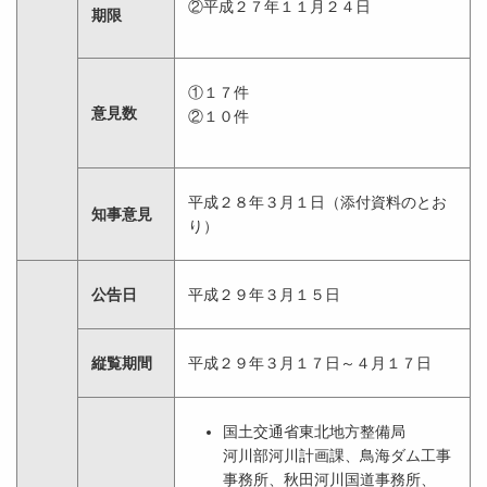
②平成２７年１１月２４日
期限
①１７件
意見数
②１０件
平成２８年３月１日（添付資料のとお
知事意見
り）
公告日
平成２９年３月１５日
縦覧期間
平成２９年３月１７日～４月１７日
国土交通省東北地方整備局
河川部河川計画課、鳥海ダム工事
事務所、秋田河川国道事務所、