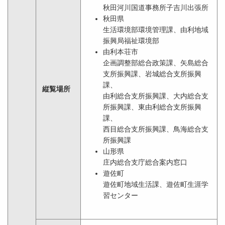
秋田河川国道事務所子吉川出張所
秋田県
生活環境部環境管理課、由利地域
振興局福祉環境部
由利本荘市
企画調整部総合政策課、矢島総合
支所振興課、岩城総合支所振興
課、
縦覧場所
由利総合支所振興課、大内総合支
所振興課、東由利総合支所振興
課、
西目総合支所振興課、鳥海総合支
所振興課
山形県
庄内総合支庁総合案内窓口
遊佐町
遊佐町地域生活課、遊佐町生涯学
習センター