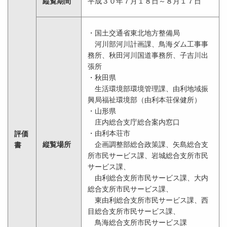
縦覧期間
平成３０年７月１８日～８月１７日
・国土交通省東北地方整備局
河川部河川計画課、鳥海ダム工事事
務所、秋田河川国道事務所、子吉川出
張所
・秋田県
生活環境部環境管理課、由利地域振
興局福祉環境部（由利本荘保健所）
・山形県
庄内総合支庁総合案内窓口
・由利本荘市
評価
縦覧場所
企画調整部総合政策課、矢島総合支
書
所市民サービス課、岩城総合支所市民
サービス課、
由利総合支所市民サービス課、大内
総合支所市民サービス課、
東由利総合支所市民サービス課、西
目総合支所市民サービス課、
鳥海総合支所市民サービス課