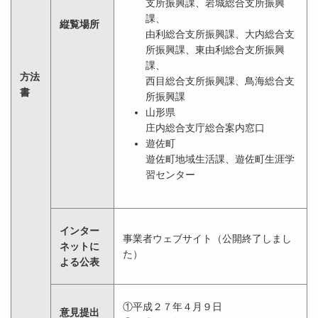
支所振興課、岩城総合支所振興
課、
縦覧場所
由利総合支所振興課、大内総合支
所振興課、東由利総合支所振興
課、
方法
西目総合支所振興課、鳥海総合支
書
所振興課
山形県
庄内総合支庁総合案内窓口
遊佐町
遊佐町地域生活課、遊佐町生涯学
習センター
インター
事業者ウェブサイト（公開終了しまし
ネットに
た）
よる公表
①平成２７年４月９日
意見提出