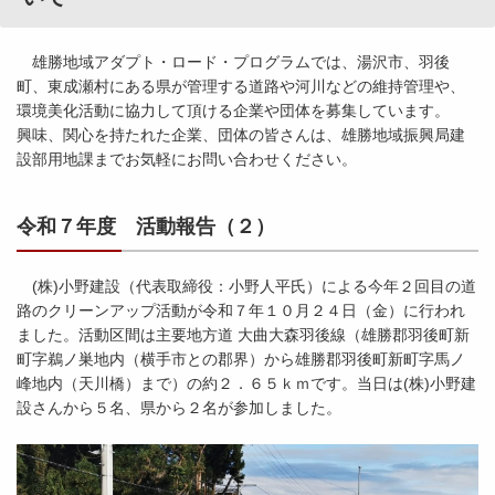
雄勝地域アダプト・ロード・プログラムでは、湯沢市、羽後
町、東成瀬村にある県が管理する道路や河川などの維持管理や、
環境美化活動に協力して頂ける企業や団体を募集しています。
興味、関心を持たれた企業、団体の皆さんは、雄勝地域振興局建
設部用地課までお気軽にお問い合わせください。
令和７年度 活動報告（２）
(株)小野建設（代表取締役：小野人平氏）による今年２回目の道
路のクリーンアップ活動が令和７年１０月２４日（金）に行われ
ました。活動区間は主要地方道 大曲大森羽後線（雄勝郡羽後町新
町字鵜ノ巣地内（横手市との郡界）から雄勝郡羽後町新町字馬ノ
峰地内（天川橋）まで）の約２．６５ｋｍです。当日は(株)小野建
設さんから５名、県から２名が参加しました。