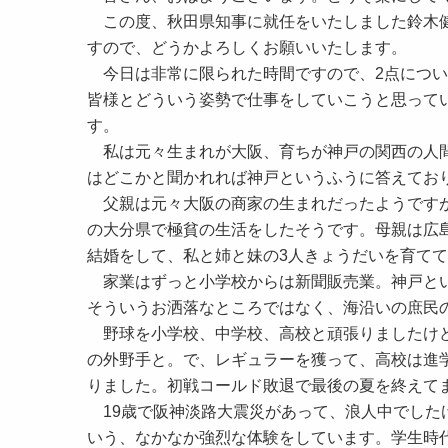
この度、秋田県知事に就任をいたしました鈴木健
すので、どうかよろしくお願いいたします。
今日は非常に限られた時間ですので、2点につい
皆様とどういう姿勢で仕事をしていこうと思って
す。
私は元々生まれが大阪、育ちが神戸の関西の人間
はどこかと聞かれれば神戸というふうに答えてお
父親は元々大阪の商家の生まれだったようですが
の大分県で極貧の生活をしたそうです。母親は広
結婚をして、私と姉と妹の3人きょうだいを育て
家業はずっと小学校からは新聞販売業。神戸とい
そういうお洒落なところではなく、海沿いの庶民
野球を小学校、中学校、高校と頑張りましたけど
の外野手と。で、レギュラーを獲って、高校は進
りました。初戦コールド敗退で最後の夏を終えて
19歳で阪神淡路大震災があって、浪人中でした
いう、なかなか強烈な体験をしています。学生時