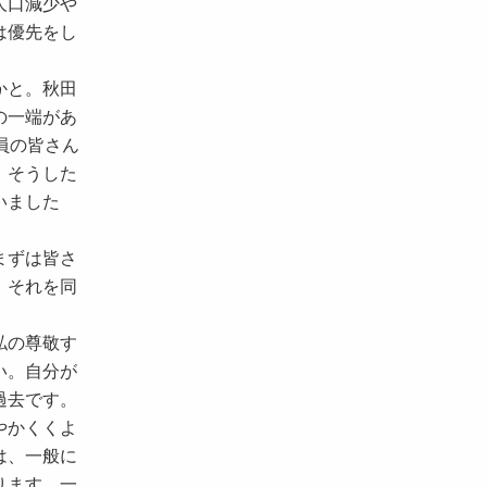
人口減少や
は優先をし
かと。秋田
の一端があ
員の皆さん
、そうした
いました
まずは皆さ
、それを同
私の尊敬す
い。自分が
過去です。
やかくくよ
は、一般に
ります。一