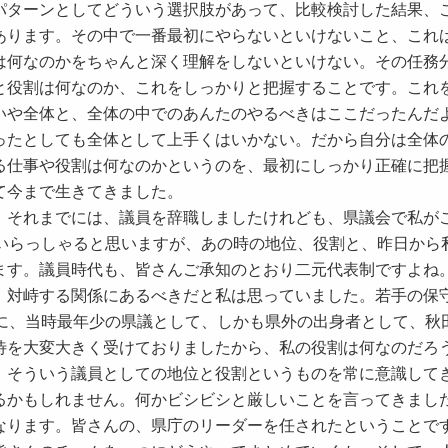
パターンとしてどういう選択肢があって、比較検討した結果、
あります。その中で一番最初にやらないといけないこと、これ
は何なのかをちゃんと深く理解をしないといけない。その任務
と役割は何なのか、これをしっかりと把握することです。これ
いや全体と、全体の中でのあんたのやるべきはここだったんだ
ったとしても全体として上手くはいかない。だから自分は全体
る仕事や役割は何なのかというのを、最初にしっかり正確に把
て今まで生きてきました。
それまでには、議員を辞職しましたけれども、県議会で私が
もいらっしゃると思いますが、あの時の地位、役割と、昨日から
ます。議員時代も、皆さんご承知のとおり二元代表制ですよね
、対峙する関係にあるべきだと私は思っていました。若手の保
前に、当時最年少の県議として、しかも県外の出身者として、秋
待を大変大きく受けておりましたから、私の役割は何なのだろ
、そういう議員としての地位と役割というものを常に意識して
るかもしれません。何かビシビシと厳しいことを言ってきまし
ります。皆さんの、県庁のリーダーを任されたということです