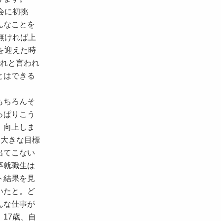
会に初挑
んなことを
無ければ上
を迎えた時
やれと言われ
とはできる
もちろんそ
っぱりこう
、向上しま
う大きな目標
出てこない
卒就職生は
ト結果を見
いたと。ど
んな仕事が
17歳、自