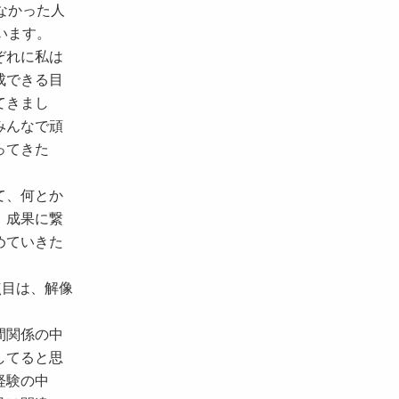
なかった人
います。
ぞれに私は
成できる目
てきまし
みんなで頑
ってきた
て、何とか
。成果に繋
めていきた
点目は、解像
間関係の中
してると思
経験の中