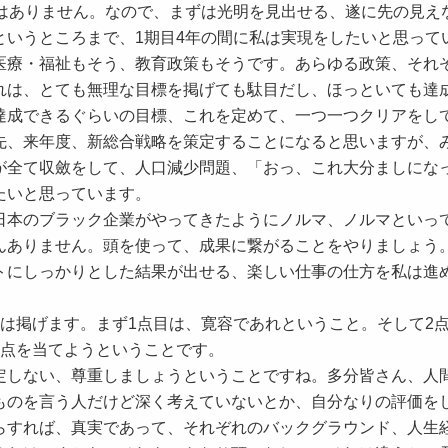
はありません。なので、まずは光明を見出せる、遂に先の見え
というところまで、1期目4年の間に私は実現をしたいと思って
療・福祉もそう、教育政策もそうです。あらゆる政策、それ
れは、とても無理な目標を掲げても駄目だし、ほっといても達
達成できるぐらいの目標、これを定めて、一つ一つクリアをし
先、来年度、新総合戦略を策定することになると思いますが、
が全て収斂をして、人口減少問題、「おっ、これ大分ましにな
たいと思っています。
本のブラック企業がやってきたようにノルマ、ノルマといっ
んありません。頭を使って、成果に繋がることをやりましょう
トにしっかりとした結果が出せる、楽しい仕事の仕方を私は進
は掲げます。まず1点目は、寛容であれということ。そして2
焦点を当てようということです。
しない、尊重しましょうということですね。多分皆さん、人
ものを言う人だけど深く考えていないとか、自分なりの評価を
らすれば、真実であって、それぞれのバックグラウンド、人生