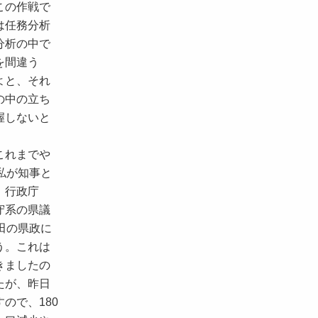
この作戦で
は任務分析
分析の中で
を間違う
よと、それ
の中の立ち
握しないと
これまでや
私が知事と
。行政庁
守系の県議
田の県政に
う。これは
きましたの
たが、昨日
ので、180