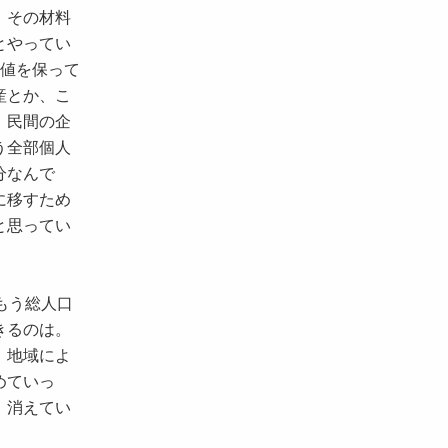
、その材料
とやってい
数値を保って
産とか、こ
。民間の企
う全部個人
分なんで
に移すため
と思ってい
もう総人口
きるのは。
、地域によ
めていっ
、消えてい