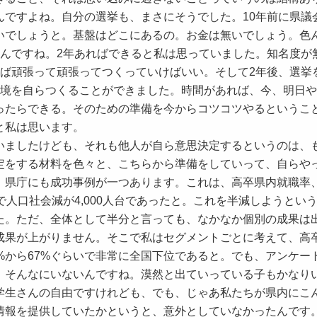
んですよね。自分の選挙も、まさにそうでした。10年前に県議
いでしょうと。基盤はどこにあるの。お金は無いでしょう。色
たんですね。2年あればできると私は思っていました。知名度が
れば頑張って頑張ってつくっていけばいい。そして2年後、選挙
環境を自らつくることができました。時間があれば、今、明日
ったらできる。そのための準備を今からコツコツやるというこ
と私は思います。
ましたけども、それも他人が自ら意思決定するというのは、
定をする材料を色々と、こちらから準備をしていって、自らや
。県庁にも成功事例が一つあります。これは、高卒県内就職率
で人口社会減が4,000人台であったと。これを半減しようとい
た。ただ、全体として半分と言っても、なかなか個別の成果は
成果が上がりません。そこで私はセグメントごとに考えて、高
%から67%ぐらいで非常に全国下位であると。でも、アンケー
、そんなにいないんですね。漠然と出ていっている子もかなり
学生さんの自由ですけれども、でも、じゃあ私たちが県内にこ
情報を提供していたかというと、意外としていなかったんです。