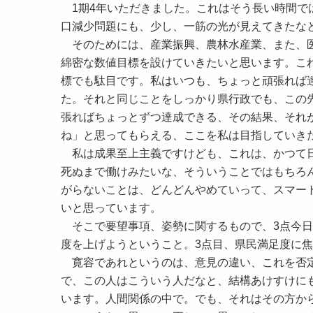
1期4年いただきました。これはそう長い時間で
口減少問題にも、少し、一筋の光が見えてきたな
そのためには、産業振興、農林水産業、また、医
綿密な数値目標を設けていきたいと思います。こ
標でも駄目です。私はいつも、ちょっと頑張れば
た。それと同じことをしっかり県行政でも、この
張ればちょっとずつ達成できる、その結果、それ
ね」と思ってもらえる、ここを私は目指していき
私は成果至上主義ですけども、これは、かつて日
死ぬまで働けみたいな、そういうことではもちろ
がらないことは、どんどんやめていって、スマー
いと思っています。
そこで要望事項、姿勢に関するもので、3点今日
度を上げようということ。3点目、県民満足度に
寛容であれというのは、意見の違い、これを否定
で、この人はこういう人だなと、結構あけすけに
います。人間関係の中で。でも、それはその方か