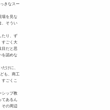
おっきなスー
現場を見な
は、そうい
したり、ず
、すごく大
駄目だと思
いを認めな
いだけに、
れども、商工
、すごくこ
ーシップ教
ってあるん
、その周辺