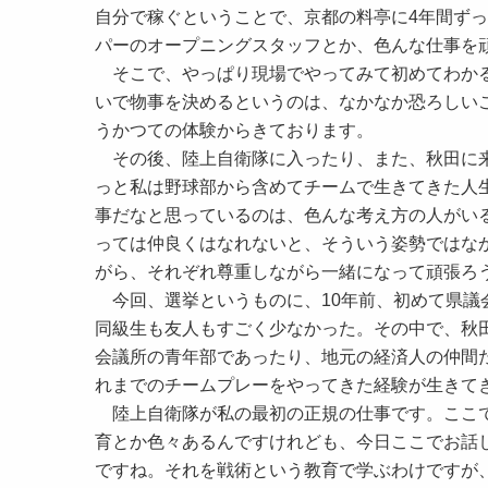
自分で稼ぐということで、京都の料亭に4年間ず
パーのオープニングスタッフとか、色んな仕事を
そこで、やっぱり現場でやってみて初めてわかる
いで物事を決めるというのは、なかなか恐ろしい
うかつての体験からきております。
その後、陸上自衛隊に入ったり、また、秋田に来
っと私は野球部から含めてチームで生きてきた人
事だなと思っているのは、色んな考え方の人がい
っては仲良くはなれないと、そういう姿勢ではな
がら、それぞれ尊重しながら一緒になって頑張ろ
今回、選挙というものに、10年前、初めて県議
同級生も友人もすごく少なかった。その中で、秋
会議所の青年部であったり、地元の経済人の仲間
れまでのチームプレーをやってきた経験が生きて
陸上自衛隊が私の最初の正規の仕事です。ここで
育とか色々あるんですけれども、今日ここでお話
ですね。それを戦術という教育で学ぶわけですが