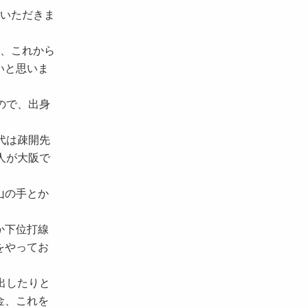
いただきま
、これから
いと思いま
ので、出身
代は疎開先
人が大阪で
山の手とか
か下位打線
をやってお
出したりと
金、これを