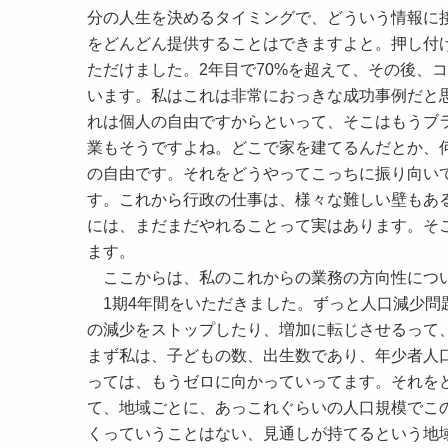
分の人生を決めるタイミングで、どういう情報に
をどんどん提供することはできますよと。押し付
ただけました。2年目で70%を超えて、その後、
います。私はこれは非常におっきな成功事例だと
れは個人の自由ですからといって、そこはもうブ
業もそうですよね。どこで家を建てるんだとか、
の自由です。それをどうやってこっちに振り向い
す。これから行政の仕事は、様々な難しい壁もあ
には、まだまだやれることって実はあります。そ
ます。
ここからは、私のこれからの業務の方向性につ
1期4年間をいただきました。ずっと人口減少問
の減少をストップしたり、増加に転じさせるって
まず私は、子どもの数、出生数であり、年少者人
っては、もうゼロに向かっていってます。それを
て、地域ごとに、あっこれぐらいの人口規模でこ
くっていうことはない、見通しが持てるという地