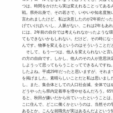
つは、時間をかけたら実は変えれることってある
戦。県外出身で、その若さで、いやいや知名度無
言われましたけど、私は決意したのが2年前だっ
げていけばいいし、人脈がない、これは2年もあ
には、2年前の自分では考えられなかったような
てもできないかもしれない。だけど、その時にな
んです。物事を変えるというのはそういうことだ
そして、もう一つは、他人を変えられないと言い
の方の自由です。しかし、他人のその人が意思決
しようって思ってもらうことってできるんですね
したよね。平成29年だったと思いますが、それま
を掲げました。素晴らしいことだと私は思いまし
し、また、集合体としての人口社会減、全体では
どうやったら県内定着率を増やせるんだろう。65
ると、秋田が嫌いだから出ていったということは
こに住んで、どこに働くかというのは、当然その
あるとか、こんな就職先が実はあるんだよという