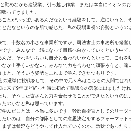
っと勤めながら建設業、引っ越し作業、または本当にイオンの
頑張ってきました。
ことがいっぱいあるんだなという経験をして、逆にいうと、
ことだなというのを肌で感じた、私の現場重視の姿勢というの
て、十数名の小さな事業所ですが、司法書士の事務所を経営
生です。みんなで一緒になって目標へ向かっていくという中で
るんだ。それをいちいち自分と合わないからといって、これを
かなか上手くいかない。みんなで力を合わせて頑張ろうと、違
うよと、そういう姿勢をこれまで学んできたつもりです。
会の選挙に挑戦をして、その中で元々私はこちらの人間ではな
田に来て9年ほど経った時に初めて県議会の選挙に出ましたけ
たち、そうした皆さんと力を合わせることができたというのは
きたのかなと私は思っています。
学んだことは、本当に多いです。幹部自衛官としてのリーダ
したいのは、自分の部隊としての意思決定をするフォーマット
、まずは状況をどうやって仕入れていくのか。敵状であったり