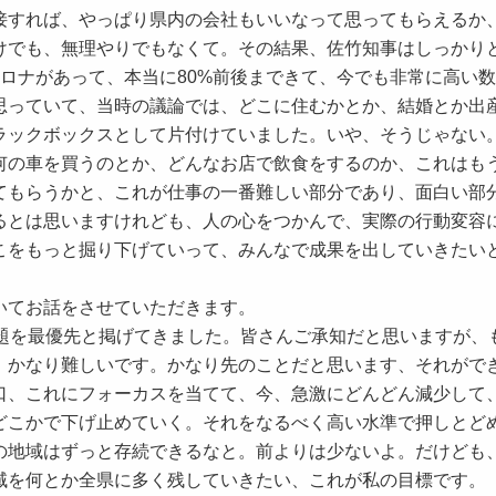
接すれば、やっぱり県内の会社もいいなって思ってもらえるか
けでも、無理やりでもなくて。その結果、佐竹知事はしっかり
コロナがあって、本当に80%前後まできて、今でも非常に高い
思っていて、当時の議論では、どこに住むかとか、結婚とか出
ラックボックスとして片付けていました。いや、そうじゃない
何の車を買うのとか、どんなお店で飲食をするのか、これはも
てもらうかと、これが仕事の一番難しい部分であり、面白い部
るとは思いますけれども、人の心をつかんで、実際の行動変容
こをもっと掘り下げていって、みんなで成果を出していきたい
いてお話をさせていただきます。
題を最優先と掲げてきました。皆さんご承知だと思いますが、
、かなり難しいです。かなり先のことだと思います、それがで
口、これにフォーカスを当てて、今、急激にどんどん減少して
どこかで下げ止めていく。それをなるべく高い水準で押しとど
の地域はずっと存続できるなと。前よりは少ないよ。だけども
域を何とか全県に多く残していきたい、これが私の目標です。