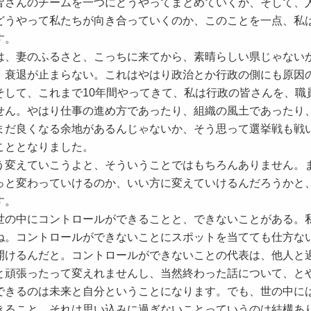
皆さんのチームを一つにどうやってまとめていくか、そして、
どうやって私たちが向き合っていくのか、このことを一点、私
す。
、妻のふるさと、こっちに来てから、素晴らしい県じゃない
、衰退が止まらない。これはやはり政治とか行政の側にも原因
そして、これまで10年間やってきて、私は行政の皆さんを、職
せん。やはり仕事の進め方であったり、組織の風土であったり
まだ良くなる余地があるんじゃないか、そう思って選挙戦も戦
こととなりました。
変えていこうよと、そういうことではもちろんありません。
っと変わっていけるのか、いい方に変えていけるんだろうかと
す。
の中にコントロールができることと、できないことがある。
ね。コントロールができないことにスポットを当てても仕方な
開けるんだと。コントロールができないことの代表は、他人と
と頑張ったって変えれませんし、当然終わった話について、と
できるのは未来と自分ということになります。でも、世の中に
きること、それは思い込みに過ぎないことっていうのは結構あ