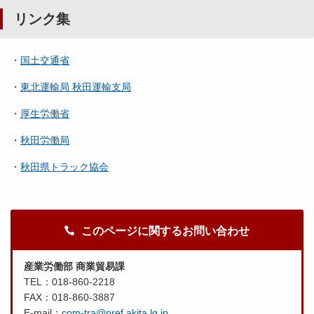
リンク集
・
国土交通省
・
東北運輸局 秋田運輸支局
・
厚生労働省
・
秋田労働局
・
秋田県トラック協会
このページに関するお問い合わせ
産業労働部 商業貿易課
TEL：018-860-2218
FAX：018-860-3887
E-mail：
com-tra@pref.akita.lg.jp