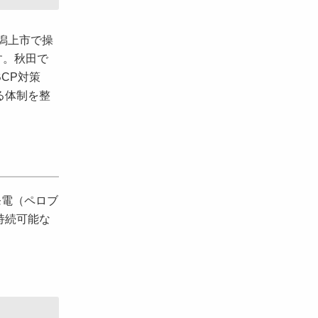
潟上市で操
す。秋田で
CP対策
る体制を整
発電（ペロブ
持続可能な