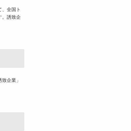
て、全国ト
す。誘致企
。
誘致企業」