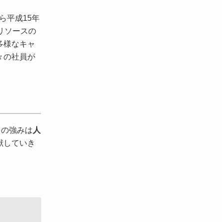
ら平成15年
リソースの
多様なキャ
々の社員が
ちの強みは
人
献していき