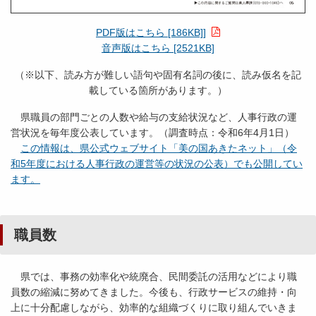
PDF版はこちら [186KB]
]
音声版はこちら [2521KB]
（※以下、読み方が難しい語句や固有名詞の後に、読み仮名を記
載している箇所があります。）
県職員の部門ごとの人数や給与の支給状況など、人事行政の運
営状況を毎年度公表しています。（調査時点：令和6年4月1日）
この情報は、県公式ウェブサイト「美の国あきたネット」（令
和5年度における人事行政の運営等の状況の公表）でも公開してい
ます。
職員数
県では、事務の効率化や統廃合、民間委託の活用などにより職
員数の縮減に努めてきました。今後も、行政サービスの維持・向
上に十分配慮しながら、効率的な組織づくりに取り組んでいきま