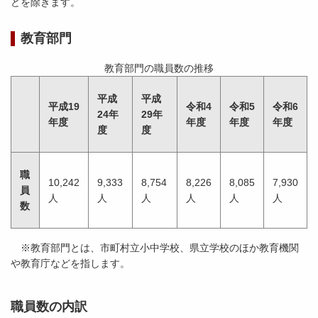
どを除きます。
教育部門
教育部門の職員数の推移
平成
平成
平成19
令和4
令和5
令和6
24年
29年
年度
年度
年度
年度
度
度
職
10,242
9,333
8,754
8,226
8,085
7,930
員
人
人
人
人
人
人
数
※教育部門とは、市町村立小中学校、県立学校のほか教育機関
や教育庁などを指します。
職員数の内訳