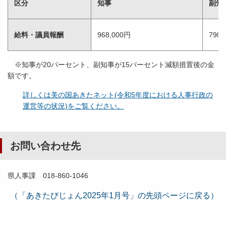
区分
知事
副知
給料・議員報酬
968,000円
790,
※知事が20パーセント、副知事が15パーセント減額措置後の金
額です。
詳しくは美の国あきたネット(令和5年度における人事行政の
運営等の状況)をご覧ください。
お問い合わせ先
県人事課 018-860-1046
（「あきたびじょん2025年1月号」の先頭ページに戻る）