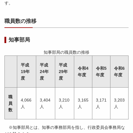
す。
職員数の推移
知事部局
知事部局の職員数の推移
平成
平成
平成
令和4
令和5
令和6
19年
24年
29年
年度
年度
年度
度
度
度
職
4,066
3,404
3,210
3,165
3,171
3,203
員
人
人
人
人
人
人
数
※知事部局とは、知事の事務部局を指し、行政委員会事務局な