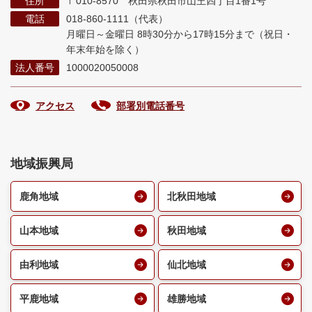
住所
〒010-8570 秋田県秋田市山王四丁目1番1号
電話
018-860-1111（代表）
月曜日～金曜日 8時30分から17時15分まで
（祝日・
年末年始を除く）
法人番号
1000020050008
アクセス
部署別電話番号
地域振興局
鹿角地域
北秋田地域
山本地域
秋田地域
由利地域
仙北地域
平鹿地域
雄勝地域