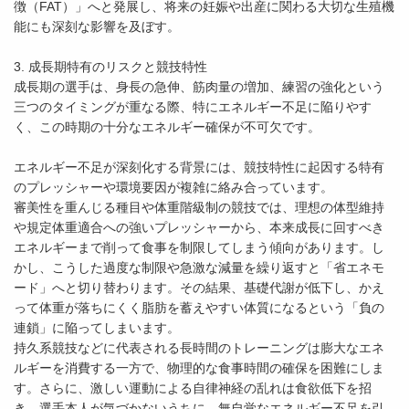
徴（FAT）」へと発展し、将来の妊娠や出産に関わる大切な生殖機
能にも深刻な影響を及ぼす。
3. 成長期特有のリスクと競技特性
成長期の選手は、身長の急伸、筋肉量の増加、練習の強化という
三つのタイミングが重なる際、特にエネルギー不足に陥りやす
く、この時期の十分なエネルギー確保が不可欠です。
エネルギー不足が深刻化する背景には、競技特性に起因する特有
のプレッシャーや環境要因が複雑に絡み合っています。
審美性を重んじる種目や体重階級制の競技では、理想の体型維持
や規定体重適合への強いプレッシャーから、本来成長に回すべき
エネルギーまで削って食事を制限してしまう傾向があります。し
かし、こうした過度な制限や急激な減量を繰り返すと「省エネモ
ード」へと切り替わります。その結果、基礎代謝が低下し、かえ
って体重が落ちにくく脂肪を蓄えやすい体質になるという「負の
連鎖」に陥ってしまいます。
持久系競技などに代表される長時間のトレーニングは膨大なエネ
ルギーを消費する一方で、物理的な食事時間の確保を困難にしま
す。さらに、激しい運動による自律神経の乱れは食欲低下を招
き、選手本人が気づかないうちに、無自覚なエネルギー不足を引