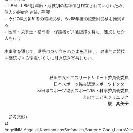
- LBM・LBMIは年齢・競技別の基準値は確立されていないため、
個人の継続的追跡が重要
- 令和7年度参加者の継続受検、令和8年度の複数回受検を推奨す
る
- 医師・栄養士・指導者・保護者が共通認識を持ち、連携した介
入を行う
本事業を通じて、選手自身が自らの身体を理解し、健康的に競技
を継続できる環境づくりに引き続き寄与したい。
秋田県女性アスリートサポート委員会委員
日本スポーツ協会認定スポーツドクター
秋田県スポーツ協会スポーツ医・科学委員会委員
えのきこどもクリニック
榎 真美子
参考文献）
1)
AngelikiM.Angelidi,KonstantinosStefanakis,SharonH.Chou,LauraVal