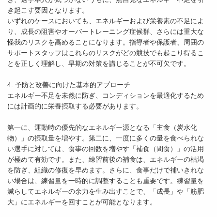
き起こす要因となります。
いずれのケースにおいても、エネルギーおよび栄養素の不足によ
り、成長の阻害やオーバートレーニング症候群、さらには重大な
怪我のリスクを高めることになります。指導者や保護者、周囲の
サポートスタッフはこれらのリスクがどの競技でも起こり得るこ
とを正しく理解し、早期の対策を講じることが不可欠です。
4. 予防と改善に向けた基本的アプローチ
エネルギー不足を未然に防ぎ、コンディションを最適化するため
には計画的に栄養摂取する必要があります。
第一に、運動時の優先的なエネルギー源となる「主食（炭水化
物）」の摂取量を増やす。第二に、一度に多くの量を食べられな
い選手に対しては、食事の回数を増やす「補食（間食）」の活用
が極めて有効です。また、練習前後の補食は、エネルギーの枯渇
を防ぎ、組織の修復を早めます。さらに、食事だけで補いきれな
い場合は、練習量を一時的に調整することも重要です。練習量を
減らしてエネルギーの余力を生み出すことで、「成長」や「筋肥
大」にエネルギーを回すことが可能となります。