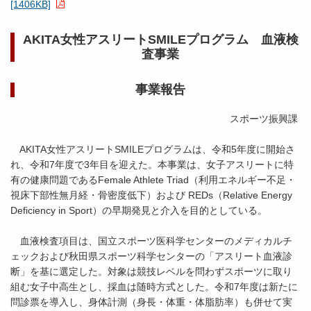
[1406KB]
AKITA女性アスリートSMILEプログラム 血液検
査事業
事業報告
スポーツ振興課
AKITA女性アスリートSMILEプログラムは、令和5年度に開始さ
れ、令和7年度で3年目を迎えた。本事業は、女子アスリートに特
有の健康問題であるFemale Athlete Triad（利用エネルギー不足・
視床下部性無月経・骨密度低下）および REDs（Relative Energy
Deficiency in Sport）の早期発見と介入を目的としている。
血液検査項目は、国立スポーツ医科学センターのメディカルチ
ェックおよび秋田県スポーツ科学センターの「アスリート血液診
断」を基に選定した。対象は競技レベルを問わずスポーツに取り
組む女子中高生とし、採血は随時方式とした。令和7年度は新たに
問診票を導入し、身体計測（身長・体重・体脂肪率）も併せて実