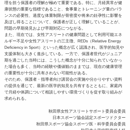
理を担う保護者の理解が極めて重要である。特に、月経異常が健
康状態の重要な指標であること、食事量とトレーニング量のバラ
ンスの必要性、過度な体重制限が骨密度や将来の妊孕性に影響を
及ぼし得ることについて、保護者が正しく理解していることが、
問題の早期発見および早期対応につながる。
また、現在では、女性アスリートの健康問題として利用可能エネ
ルギー不足や女性アスリートの三主徴、REDs（Relative Energy
Deficiency in Sport）といった概念が広く認識され、医学的知見や
支援体制も大きく進歩している。一方で、保護者世代がジュニア
期を過ごした当時には、こうした概念が十分に知られていなかっ
た場合も多く、当時の経験や価値観のままでは、現在の健康管理
の重要性が十分に共有されない可能性がある。
そのため、保護者・指導者向け講習会の実施や分かりやすい資料
の提供を通じて、最新の医学的知見を共有するとともに、家庭内
で月経や体調について相談しやすい環境づくりを促す取り組みが
求められる。
秋田県女性アスリートサポート委員会委員
日本スポーツ協会認定スポーツドクター
秋田県スポーツ協会スポーツ医・科学委員会委員