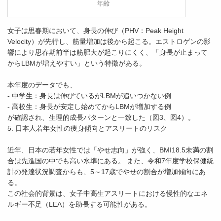
女子は思春期において、身長の伸び（PHV：Peak Height
Velocity）が先行し、筋量増加は後から起こる。エストロゲンの影
響により思春期前半は筋肥大が起こりにくく、「身長が止まって
からLBMが増えやすい」という特徴がある。
本年度のデータでも、
- 中学生：身長は伸びているがLBMが追いつかない例
- 高校生：身長が安定し始めてからLBMが増加する例
が確認され、生理的成長パターンと一致した（図3、図4）。
5. 日本人若年女性の痩身傾向とアスリートのリスク
近年、日本の若年女性では「やせ志向」が強く、BMI18.5未満の割
合は先進国の中でも高い水準にある。 また、令和7年度学校保健統
計の発達状況調査からも、5～17歳でやせの割合が増加傾向にあ
る。
この社会的背景は、女子中高生アスリートにおける慢性的なエネ
ルギー不足（LEA）を助長する可能性がある。