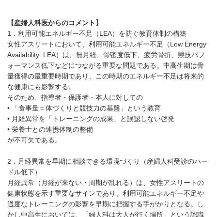
【産婦人科医からのコメント】
1．利用可能エネルギー不足（LEA）を防ぐ教育体制の構築
女性アスリートにおいて、利用可能エネルギー不足（Low Energy
Availability: LEA）は、無月経、骨密度低下、疲労骨折、競技パフ
ォーマンス低下などにつながる重要な問題である。中高生期は骨
量獲得の最重要時期であり、この時期のエネルギー不足は将来的
な健康にも影響する。
そのため、指導者・保護者・本人に対しての
• 「食事量＝体づくりと競技力の基盤」という教育
• 月経異常を「トレーニングの成果」と誤認しない啓発
• 栄養士との連携体制の整備
が不可欠である。
2．月経異常を早期に相談できる環境づくり（産婦人科受診のハー
ドル低下）
月経異常（月経が来ない・周期が乱れる）は、女性アスリートの
健康状態を示す重要なサインであり、利用可能エネルギー不足や
過度なトレーニングの影響を早期に把握する手がかりとなる。し
かし中高生においては、「婦人科は大人が行く場所」という認識