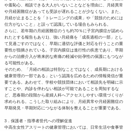
や羞恥心、相談できる大人がいないことなどを理由に、月経異常
や月経困難症があっても受診が遅れることが少なくない。また、
月経が止まることを「トレーニングの成果」や「競技のためには
仕方がないこと」と誤って認識している場合もみられる。
さらに、若年期の月経困難症のうち約70％に子宮内膜症が認めら
れたとする報告もあり1)、強い月経痛を「成長過程の一部」とし
て見過ごすのではなく、早期に適切な評価と対応を行うことの重
要性が指摘されている。子宮内膜症は進行性の疾患であり、早期
からの治療介入が将来的な疼痛の軽減や妊孕性の保護にもつなが
る可能性がある。
そのため、「月経の相談は特別なことではなく、成長期における
健康管理の一部である」という認識を広めるための情報発信が重
要である。あわせて、学校や競技団体において相談先を明確に示
すことや、内診を伴わない相談が可能であることを周知するな
ど、思春期の段階から産婦人科へアクセスしやすい環境づくりが
求められる。こうした取り組みにより、月経異常や月経困難症の
早期発見・早期対応につながる体制を整えることが重要である。
3．保護者・指導者世代への理解促進
中高生女性アスリートの健康管理においては、日常生活や食事管