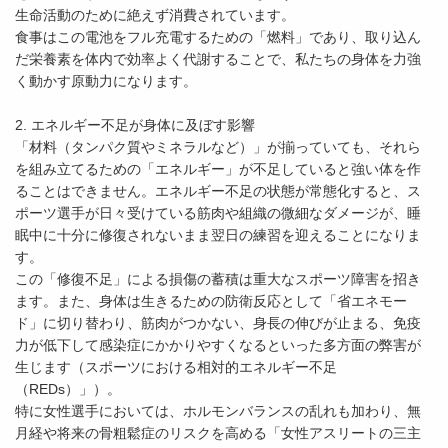
生命活動のために絶えず消費されています。
食事はこの電池をフル充電するための「燃料」であり、取り込ん
だ栄養素を体内で効率よく代謝することで、私たちの身体を力強
く動かす原動力になります。
2. エネルギー不足が身体に及ぼす影響
「材料（タンパク質やミネラルなど）」が揃っていても、それら
を組み立てるための「エネルギー」が不足していると強い体を作
ることはできません。エネルギー不足の状態が常態化すると、ス
ポーツ選手が日々受けている筋肉や組織の微細なダメージが、睡
眠中に十分に修復されないまま翌日の練習を迎えることになりま
す。
この「修復不足」による損傷の蓄積は重大なスポーツ障害を招き
ます。また、身体は生きるための防衛反応として「省エネモー
ド」に切り替わり、筋肉がつかない、身長の伸びが止まる、免疫
力が低下して感染症にかかりやすくなるといった多方面の弊害が
生じます（スポーツにおける相対的エネルギー不足
（REDs）」）。
特に女性選手においては、ホルモンバランスの乱れも加わり、無
月経や将来の骨粗鬆症のリスクを高める「女性アスリートの三主