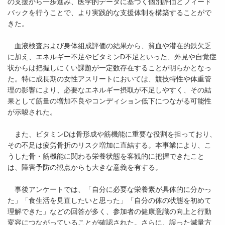
の支援から一歩進み、医学的データに基づく個別評価とフィード
バックを行うことで、より実践的な支援体制を構築することがで
きた。
血液検査および身体組成評価の結果から、貧血や潜在的鉄欠乏
に加え、エネルギー不足やビタミンD不足といった、外見や自覚症
状からは把握しにくい課題が一定数存在することが明らかとなっ
た。特に成長期の女性アスリートにおいては、競技特性や体重管
理の影響により、必要なエネルギー摂取が不足しやすく、その結
果として筋量の増加不良やコンディション低下につながる可能性
が示唆された。
また、ビタミンDは骨形成や筋機能に重要な役割を担っており、
その不足は疲労骨折のリスク増加に直結する。本事業により、こ
うした骨・筋機能に関わる栄養状態を客観的に把握できたこと
は、障害予防の観点からも大きな意義を有する。
事後アンケートでは、「自分に必要な栄養素が具体的に分かっ
た」「食生活を見直したいと思った」「自分の体の状態を初めて
理解できた」などの回答が多く、参加者の健康意識の向上と行動
変容につながっていることが確認された。さらに、誤った減量方