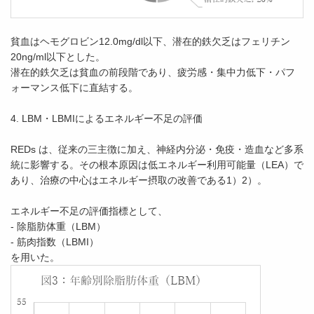
貧血はヘモグロビン12.0mg/dl以下、潜在的鉄欠乏はフェリチン
20ng/ml以下とした。
潜在的鉄欠乏は貧血の前段階であり、疲労感・集中力低下・パフ
ォーマンス低下に直結する。
4. LBM・LBMIによるエネルギー不足の評価
REDs は、従来の三主徴に加え、神経内分泌・免疫・造血など多系
統に影響する。その根本原因は低エネルギー利用可能量（LEA）で
あり、治療の中心はエネルギー摂取の改善である1）2）。
エネルギー不足の評価指標として、
- 除脂肪体重（LBM）
- 筋肉指数（LBMI）
を用いた。