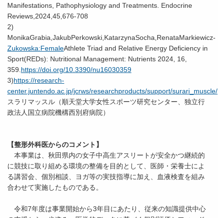
Manifestations, Pathophysiology and Treatments. Endocrine
Reviews,2024,45,676-708
2)
MonikaGrabia,JakubPerkowski,KatarzynaSocha,RenataMarkiewicz-
Zukowska:Female
Athlete Triad and Relative Energy Deficiency in
Sport(REDs): Nutritional Management: Nutrients 2024, 16,
359.
https://doi.org/10.3390/nu16030359
3)
https://research-
center.juntendo.ac.jp/jcrws/researchproducts/support/surari_muscle/
スラリマッスル（順天堂大学女性スポーツ研究センター、独立行
政法人国立病院機構西別府病院）
【整形外科医からのコメント】
本事業は、秋田県内の女子中高生アスリートが安全かつ継続的
に競技に取り組める環境の整備を目的として、医師・栄養士によ
る講習会、個別相談、ヨガ等の実技指導に加え、血液検査を組み
合わせて実施したものである。
令和7年度は事業開始から3年目にあたり、従来の知識提供中心