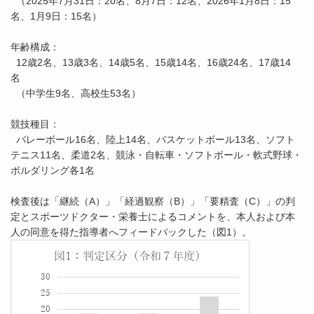
（2025年7月31日：20名、8月7日：12名、2026年1月8日：15
名、1月9日：15名）
年齢構成：
12歳2名、13歳3名、14歳5名、15歳14名、16歳24名、17歳14
名
（中学生9名、高校生53名）
競技種目：
バレーボール16名、陸上14名、バスケットボール13名、ソフト
テニス11名、柔道2名、競泳・自転車・ソフトボール・軟式野球・
ボルダリング各1名
検査後は「継続（A）」「経過観察（B）」「要精査（C）」の判
定とスポーツドクター・栄養士によるコメントを、本人および本
人の同意を得た指導者へフィードバックした（図1）。