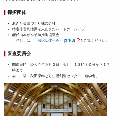
採択団体
あきた美郷づくり株式会社
特定非営利活動法人あきたパートナーシップ
能代山本がん予防推進協議会
※詳しくは、
「採択団体一覧」 [37KB]
をご覧ください。
審査委員会
開催日時 令和４年９月２日（金） １３時３０分から１７
時まで
会 場 秋田県ゆとり生活創造センター「遊学舎」