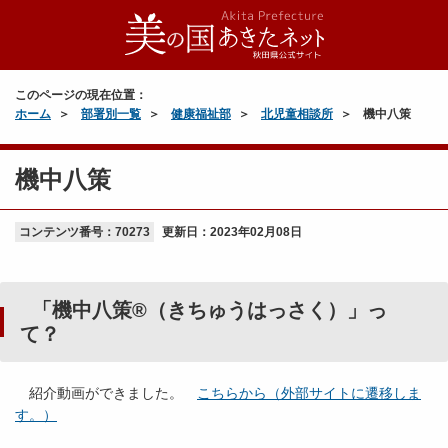
このページの現在位置：
ホーム
部署別一覧
健康福祉部
北児童相談所
機中八策
機中八策
コンテンツ番号：70273
更新日：
2023年02月08日
「
機中八策®（きちゅうはっさく）」っ
て？
紹介動画ができました。
こちらから（外部サイトに遷移しま
す。）