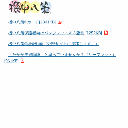
機中八策®カード[2301KB]
機中八策保護者向けパンフレットＡ３版北 [1252KB]
機中八策®紹介動画（外部サイトに遷移します。）
「たかが夫婦喧嘩」と思っていませんか？（リーフレット）
[961KB]