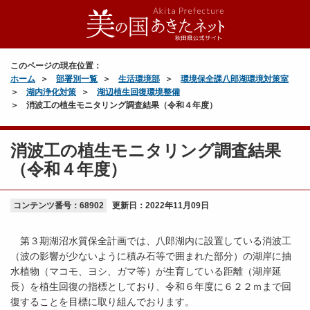
このページの現在位置：
ホーム
部署別一覧
生活環境部
環境保全課八郎湖環境対策室
湖内浄化対策
湖辺植生回復環境整備
消波工の植生モニタリング調査結果（令和４年度）
消波工の植生モニタリング調査結果
（令和４年度）
コンテンツ番号：68902
更新日：
2022年11月09日
第３期湖沼水質保全計画では、八郎湖内に設置している消波工
（波の影響が少ないように積み石等で囲まれた部分）の湖岸に抽
水植物（マコモ、ヨシ、ガマ等）が生育している距離（湖岸延
長）を植生回復の指標としており、令和６年度に６２２ｍまで回
復することを目標に取り組んでおります。