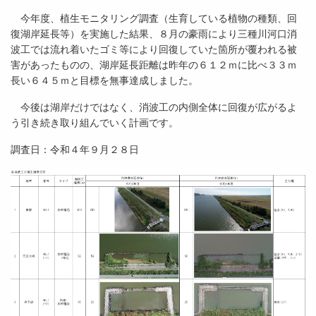
今年度、植生モニタリング調査（生育している植物の種類、回
復湖岸延長等）を実施した結果、８月の豪雨により三種川河口消
波工では流れ着いたゴミ等により回復していた箇所が覆われる被
害があったものの、湖岸延長距離は昨年の６１２ｍに比べ３３ｍ
長い６４５ｍと目標を無事達成しました。
今後は湖岸だけではなく、消波工の内側全体に回復が広がるよ
う引き続き取り組んでいく計画です。
調査日：令和４年９月２８日