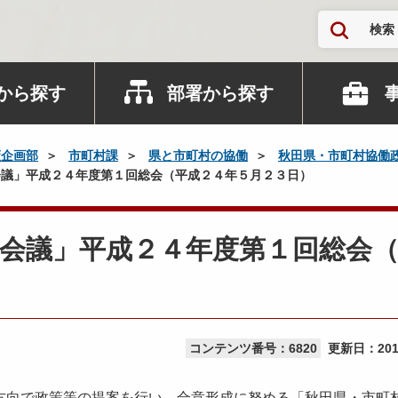
検索
から探す
部署から探す
策企画部
市町村課
県と市町村の協働
秋田県・市町村協働
議」平成２４年度第１回総会（平成２４年５月２３日）
会議」平成２４年度第１回総会
コンテンツ番号：6820
更新日：
20
方向で政策等の提案を行い、合意形成に努める「秋田県・市町