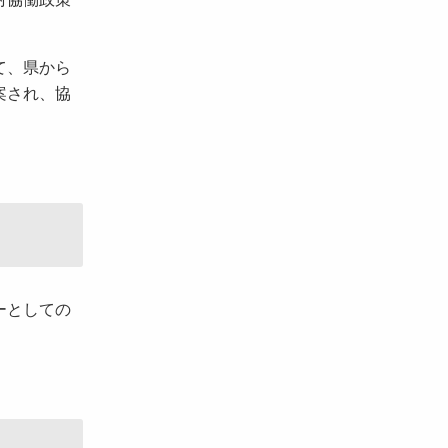
て、県から
案され、協
ーとしての