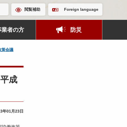
閲覧補助
Foreign language
事業者の方
防災
政策会議
（平成
13年01月23日
村協働政策