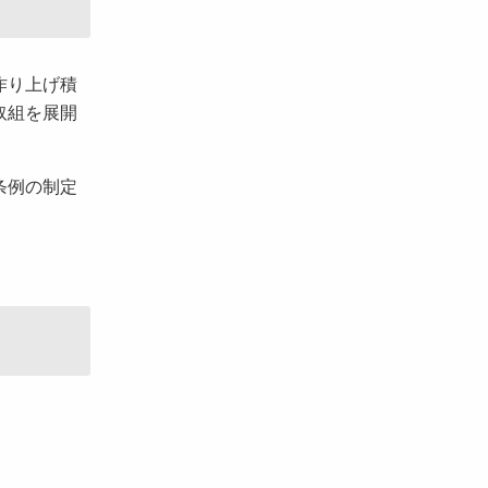
作り上げ積
取組を展開
条例の制定