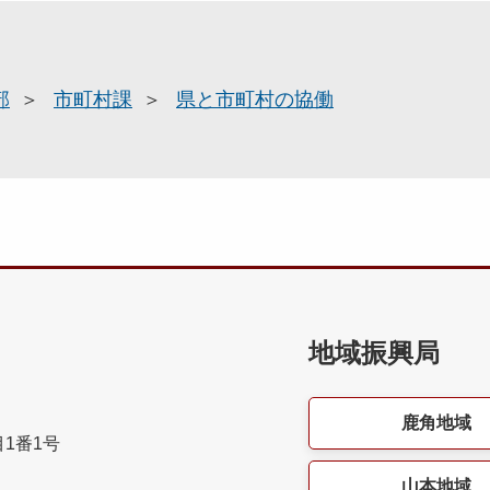
部
市町村課
県と市町村の協働
地域振興局
鹿角地域
目1番1号
山本地域