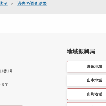
状況
過去の調査結果
地域振興局
鹿角地域
目1番1号
山本地域
分まで
由利地域