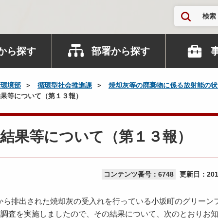
検索
から探す
部署から探す
活環境部
循環型社会推進課
焼却灰等の廃棄物に係る放射能の状
果等について（第１３報）
査結果等について（第１３報）
コンテンツ番号：6748
更新日：
20
ら排出された焼却灰の受入れを行っている小坂町のグリーン
入調査を実施しましたので、その結果について、次のとおりお