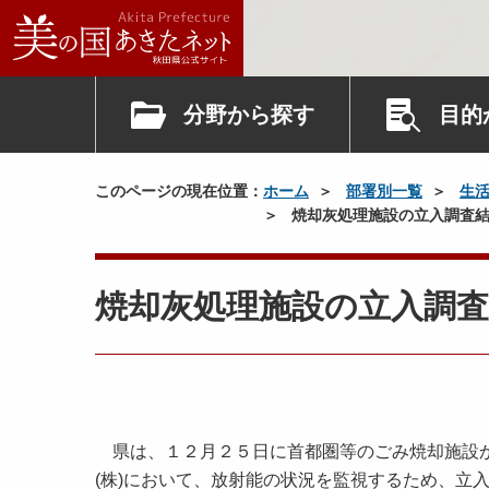
分野から探す
目的
このページの現在位置：
ホーム
部署別一覧
生
焼却灰処理施設の立入調査結
焼却灰処理施設の立入調
県は、１２月２５日に首都圏等のごみ焼却施設か
(株)において、放射能の状況を監視するため、立