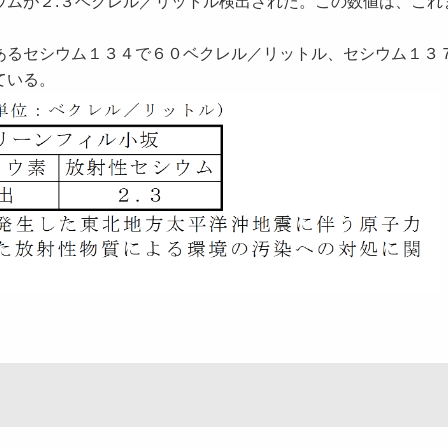
ウムが２.３ベクレル／リットル検出された。この数値は、これ
あるセシウム１３４で６０ベクレル／リットル、セシウム１３
ている。