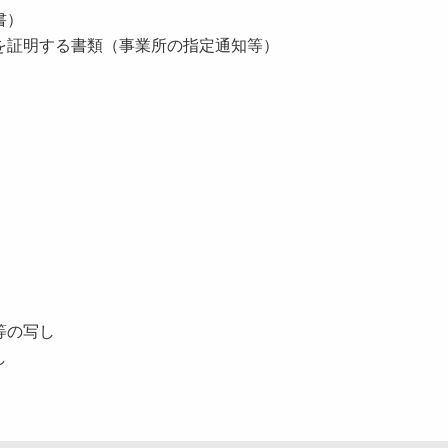
書）
を証明する書類（事業所の指定通知等）
等の写し
し