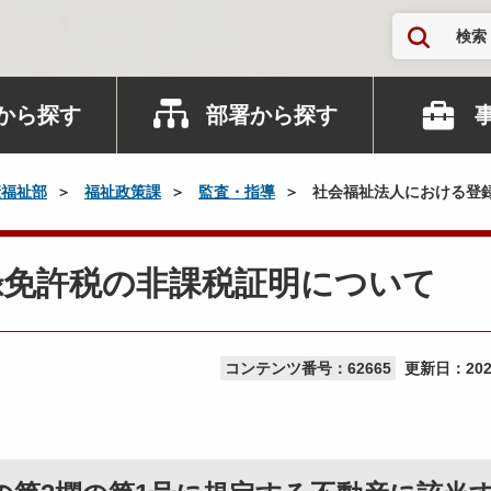
検索
から探す
部署から探す
康福祉部
福祉政策課
監査・指導
社会福祉法人における登
録免許税の非課税証明について
コンテンツ番号：62665
更新日：
20