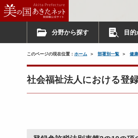
分野から探す
目的
このページの現在位置：
ホーム
部署別一覧
健
社会福祉法人における登