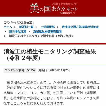
このページの現在位置：
ホーム
部署別一覧
生活環境部
環境保全課八郎湖環境対策室
湖内浄化対策
湖辺植生回復環境整備
消波工の植生モニタリング調査結果（令和２年度）
消波工の植生モニタリング調査結果
（令和２年度）
コンテンツ番号：53757
更新日：
2020年11月25日
第３期湖沼水質保全計画では、八郎湖内に設置している消波工
（波の影響が少ないように積み石等で囲まれた部分）の湖岸に抽
水植物（マコモ、ヨシ、ガマ等）が生育している距離（湖岸延
長）を植生回復の指標としており、令和６年度に６２２ｍまで回
復することを目標に取り組んでおります。