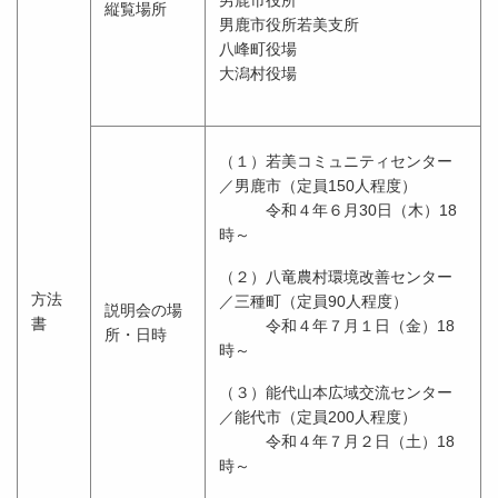
男鹿市役所
縦覧場所
男鹿市役所若美支所
八峰町役場
大潟村役場
（１）若美コミュニティセンター
／男鹿市（定員150人程度）
令和４年６月30日（木）18
時～
（２）八竜農村環境改善センター
方法
／三種町（定員90人程度）
説明会の場
書
令和４年７月１日（金）18
所・日時
時～
（３）能代山本広域交流センター
／能代市（定員200人程度）
令和４年７月２日（土）18
時～