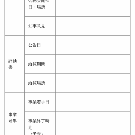
公聴会開催
日・場所
知事意見
公告日
評価
縦覧期間
書
縦覧場所
事業着手日
事業
事業終了時
着手
期
（予定）