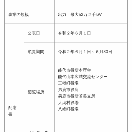
事業の規模
出力 最大53万２千kW
公表日
令和２年６月１日
縦覧期間
令和２年６月１日～６月30日
能代市役所本庁舎
能代山本広域交流センター
三種町役場
男鹿市役所
縦覧場所
男鹿市役所若美支所
大潟村役場
配慮
八峰町役場
書