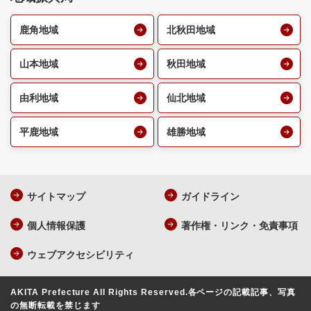
鹿角地域
北秋田地域
山本地域
秋田地域
由利地域
仙北地域
平鹿地域
雄勝地域
サイトマップ
ガイドライン
個人情報保護
著作権・リンク・免責事項
ウェブアクセシビリティ
AKITA Prefecture All Rights Reserved.
各ページの記載記事、写真
の無断転載を禁じます