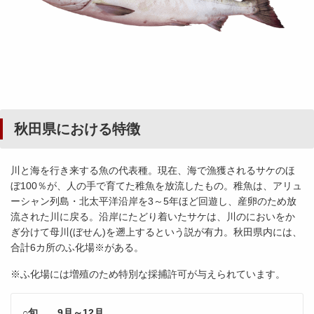
秋田県における特徴
川と海を行き来する魚の代表種。現在、海で漁獲されるサケのほ
ぼ100％が、人の手で育てた稚魚を放流したもの。稚魚は、アリュ
ーシャン列島・北太平洋沿岸を3～5年ほど回遊し、産卵のため放
流された川に戻る。沿岸にたどり着いたサケは、川のにおいをか
ぎ分けて母川(ぼせん)を遡上するという説が有力。秋田県内には、
合計6カ所のふ化場※がある。
※ふ化場には増殖のため特別な採捕許可が与えられています。
○旬 9月～12月