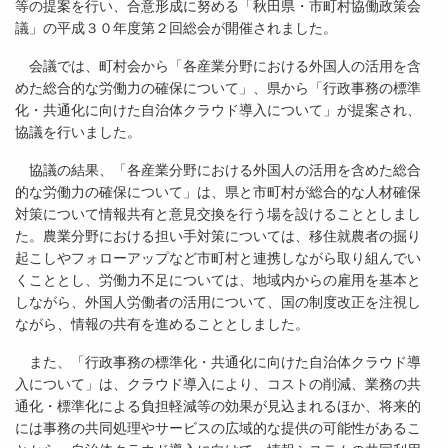
等の提案を行い、合意形成に努める「秋田県・市町村協働政策会
議」の平成３０年度第２回総会が開催されました。
会議では、町村会から「各産業分野における外国人の活用を含
めた総合的な労働力の確保について」、県から「行政事務の標準
化・共通化に向けた自治体クラウド導入について」が提案され、
協議を行いました。
協議の結果、「各産業分野における外国人の活用を含めた総合
的な労働力の確保について」は、県と市町村が総合的な人材確保
対策について情報共有と意見交換を行う場を設けることとしまし
た。農業分野における担い手対策については、移住就農者の掘り
起こしやフォローアップなど市町村と連携しながら取り組んでい
くこととし、労働力不足については、地域内からの雇用を基本と
しながら、外国人労働者の活用について、国の制度改正を注視し
ながら、情報の共有を進めることとしました。
また、「行政事務の標準化・共通化に向けた自治体クラウド導
入について」は、クラウド導入により、コストの削減、業務の共
通化・標準化による負担軽減等の効果が見込まれるほか、将来的
には事務の共同処理やサービスの広域的な提供の可能性があるこ