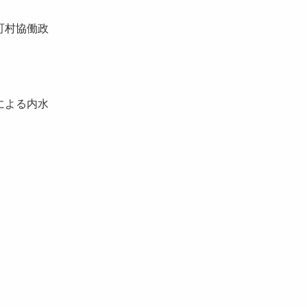
町村協働政
による内水