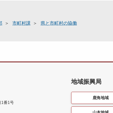
部
市町村課
県と市町村の協働
地域振興局
鹿角地域
目1番1号
山本地域