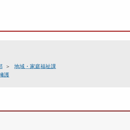
部
地域・家庭福祉課
擁護