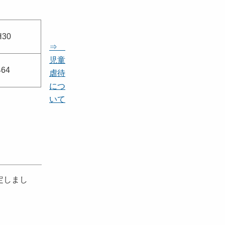
H30
⇒
児童
464
虐待
につ
いて
定しまし