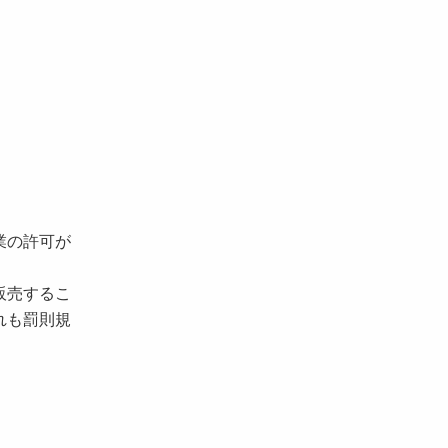
業の許可が
販売するこ
れも罰則規