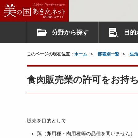
分野から探す
目的
このページの現在位置：
ホーム
部署別一覧
生
食肉販売業の許可をお持
販売を目的として
鶏（卵用種・肉用種等の品種を問いません）