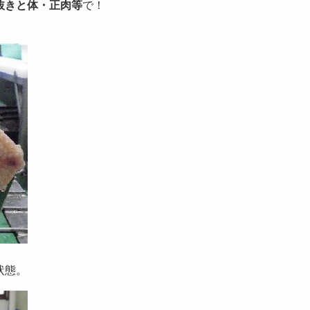
抜きと体・正肉等
で！
状態。