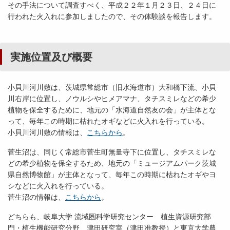
その手法について調査すべく、平成２２年１月２３日、２４日に
行われた火入れに参加しましたので、その体験談を報告します。
実施位置及び概要
小貝川河川敷は、茨城県常総市（旧水海道市）大和橋下流、小貝
川右岸に位置し、ノウルシやヒメアマナ、タチスミレなどの希少
植物を保全するために、地元の「水海道自然友の会」が主体とな
って、毎年この時期に枯れたオギなどに火入れを行っている。
小貝川河川敷の情報は、
こちらから
。
菅生沼は、同じく常総市菅生町無量寺下に位置し、タチスミレな
どの希少植物を保全するため、地元の「ミュージアムパーク茨城
県自然博物館」が主体となって、毎年この時期に枯れたオギやヨ
シなどに火入れを行っている。
菅生沼の情報は、
こちらから
。
どちらも、岐阜大学 流域圏科学研究センター 植生資源研究部
門・植生機能研究分野 津田研究室（津田准教授）と東京大学農