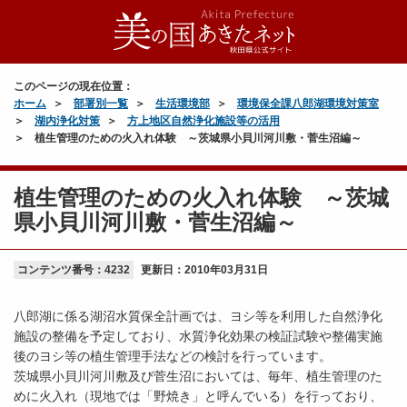
このページの現在位置：
ホーム
部署別一覧
生活環境部
環境保全課八郎湖環境対策室
湖内浄化対策
方上地区自然浄化施設等の活用
植生管理のための火入れ体験 ～茨城県小貝川河川敷・菅生沼編～
植生管理のための火入れ体験 ～茨城
県小貝川河川敷・菅生沼編～
コンテンツ番号：4232
更新日：
2010年03月31日
八郎湖に係る湖沼水質保全計画では、ヨシ等を利用した自然浄化
施設の整備を予定しており、水質浄化効果の検証試験や整備実施
後のヨシ等の植生管理手法などの検討を行っています。
茨城県小貝川河川敷及び菅生沼においては、毎年、植生管理のた
めに火入れ（現地では「野焼き」と呼んでいる）を行っており、