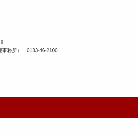
f.akita.lg.jp
8
所） 0183-46-2100