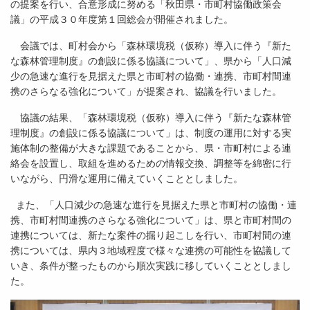
の提案を行い、合意形成に努める「秋田県・市町村協働政策会
議」の平成３０年度第１回総会が開催されました。
会議では、町村会から「森林環境税（仮称）導入に伴う『新た
な森林管理制度』の創設に係る協議について」、県から「人口減
少の急速な進行を見据えた県と市町村の協働・連携、市町村間連
携のさらなる強化について」が提案され、協議を行いました。
協議の結果、「森林環境税（仮称）導入に伴う『新たな森林管
理制度』の創設に係る協議について」は、制度の運用に対する実
施体制の整備が大きな課題であることから、県・市町村による連
絡会を設置し、取組を進めるための情報交換、調整等を綿密に行
いながら、円滑な運用に備えていくこととしました。
また、「人口減少の急速な進行を見据えた県と市町村の協働・連
携、市町村間連携のさらなる強化について」は、県と市町村間の
連携については、新たな案件の掘り起こしを行い、市町村間の連
携については、県内３地域程度で様々な連携の可能性を協議して
いき、条件が整ったものから順次実践に移していくこととしまし
た。