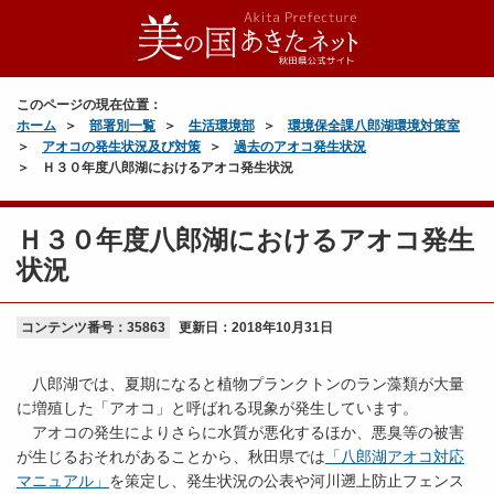
このページの現在位置：
ホーム
部署別一覧
生活環境部
環境保全課八郎湖環境対策室
アオコの発生状況及び対策
過去のアオコ発生状況
Ｈ３０年度八郎湖におけるアオコ発生状況
Ｈ３０年度八郎湖におけるアオコ発生
状況
コンテンツ番号：35863
更新日：
2018年10月31日
八郎湖では、夏期になると植物プランクトンのラン藻類が大量
に増殖した「アオコ」と呼ばれる現象が発生しています。
アオコの発生によりさらに水質が悪化するほか、悪臭等の被害
が生じるおそれがあることから、秋田県では
「八郎湖アオコ対応
マニュアル」
を策定し、発生状況の公表や河川遡上防止フェンス