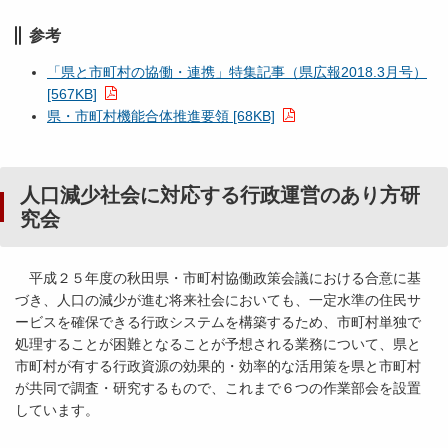
参考
「県と市町村の協働・連携」特集記事（県広報2018.3月号）
[567KB]
県・市町村機能合体推進要領 [68KB]
人口減少社会に対応する行政運営のあり方研
究会
平成２５年度の秋田県・市町村協働政策会議における合意に基
づき、人口の減少が進む将来社会においても、一定水準の住民サ
ービスを確保できる行政システムを構築するため、市町村単独で
処理することが困難となることが予想される業務について、県と
市町村が有する行政資源の効果的・効率的な活用策を県と市町村
が共同で調査・研究するもので、これまで６つの作業部会を設置
しています。