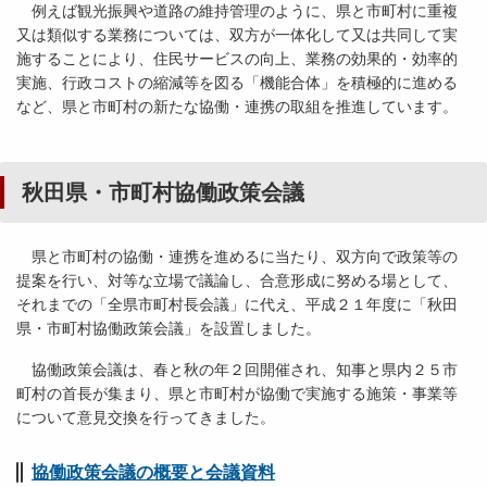
例えば観光振興や道路の維持管理のように、県と市町村に重複
⼜は類似する業務については、双⽅が⼀体化して⼜は共同して実
施することにより、住⺠サービスの向上、業務の効果的・効率的
実施、⾏政コストの縮減等を図る「機能合体」を積極的に進める
など、県と市町村の新たな協働・連携の取組を推進しています。
秋⽥県・市町村協働政策会議
県と市町村の協働・連携を進めるに当たり、双⽅向で政策等の
提案を⾏い、対等な⽴場で議論し、合意形成に努める場として、
それまでの「全県市町村長会議」に代え、平成２１年度に「秋⽥
県・市町村協働政策会議」を設置しました。
協働政策会議は、春と秋の年２回開催され、知事と県内２５市
町村の⾸⻑が集まり、県と市町村が協働で実施する施策・事業等
について意⾒交換を⾏ってきました。
協働政策会議の概要と会議資料