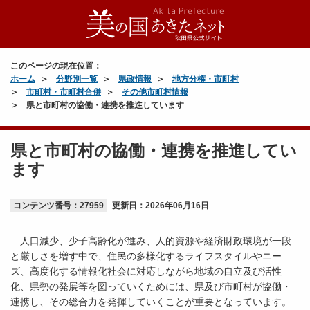
このページの現在位置：
ホーム
分野別一覧
県政情報
地方分権・市町村
市町村・市町村合併
その他市町村情報
県と市町村の協働・連携を推進しています
県と市町村の協働・連携を推進してい
ます
コンテンツ番号：27959
更新日：
2026年06月16日
人口減少、少子高齢化が進み、人的資源や経済財政環境が一段
と厳しさを増す中で、住民の多様化するライフスタイルやニー
ズ、高度化する情報化社会に対応しながら地域の自立及び活性
化、県勢の発展等を図っていくためには、県及び市町村が協働・
連携し、その総合力を発揮していくことが重要となっています。