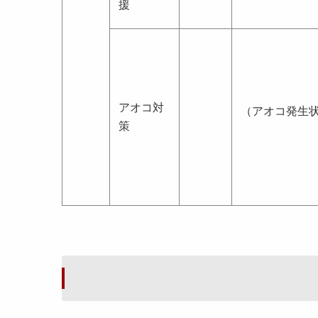
援
アオコ対
（アオコ発生
策