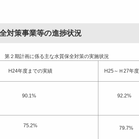
全対策事業等の進捗状況
第２期計画に係る主な水質保全対策の実施状況
H24年度までの実績
H25～Ｈ27年
90.1%
92.2%
75.2%
79.7%