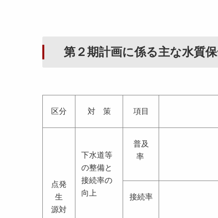
第２期計画に係る主な水質保
区分
対 策
項目
普及
下水道等
率
の整備と
接続率の
点発
向上
生
接続率
源対