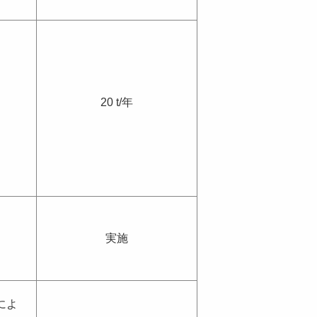
20 t/年
実施
によ