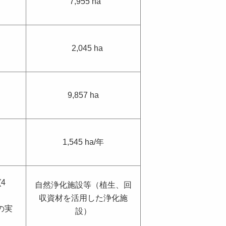
a
7,955 ha
2,045 ha
a
9,857 ha
年
1,545 ha/年
4
自然浄化施設等（植生、回
収資材を活用した浄化施
の実
設）