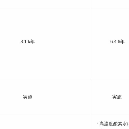
8.1 t/年
6.4 t/年
実施
実施
・高濃度酸素水