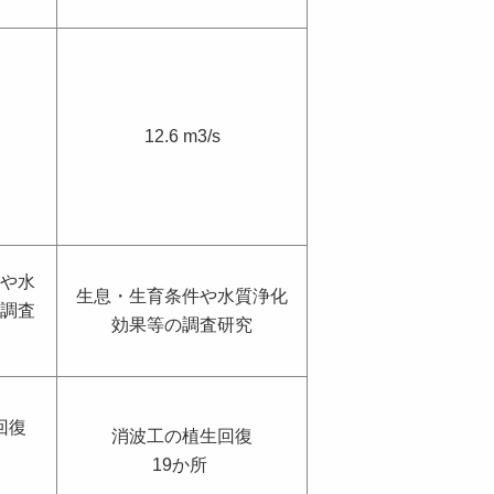
12.6 m3/s
や水
生息・生育条件や水質浄化
調査
効果等の調査研究
回復
消波工の植生回復
所
19か所