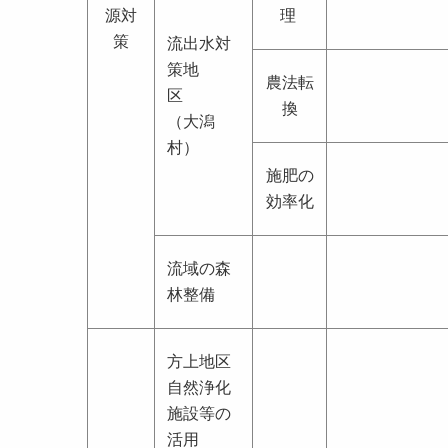
源対
理
策
流出水対
策地
農法転
区
換
（大潟
村）
施肥の
効率化
流域の森
林整備
方上地区
自然浄化
施設等の
活用