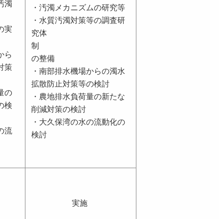
汚濁
・汚濁メカニズムの研究等
・水質汚濁対策等の調査研
の実
究体
制
から
の整備
対策
・南部排水機場からの濁水
拡散防止対策等の検討
量の
・農地排水負荷量の新たな
の検
削減対策の検討
・大久保湾の水の流動化の
の流
検討
実施