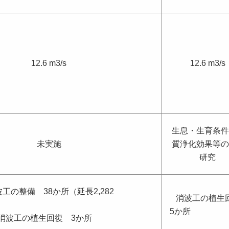
12.6 m3/s
12.6 m3/s
生息・生育条件
未実施
質浄化効果等の
研究
工の整備 38か所（延長2,282
消波工の植生
m）
5か
消波工の植生回復 3か所