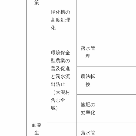
策
浄化槽の
高度処理
化
落水管
環境保全
理
型農業の
普及促進
と濁水流
農法転
出防止
換
（大潟村
含む全
施肥の
域）
効率化
面発
生
落水管