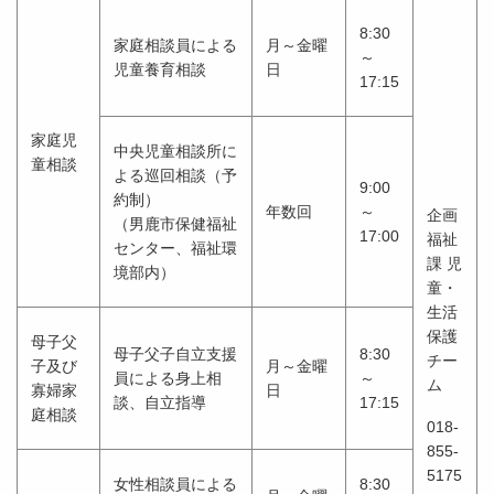
8:30
家庭相談員による
月～金曜
～
児童養育相談
日
17:15
家庭児
中央児童相談所に
童相談
よる巡回相談（予
9:00
約制）
年数回
～
企画
（男鹿市保健福祉
17:00
福祉
センター、福祉環
課 児
境部内）
童・
生活
保護
母子父
母子父子自立支援
8:30
チー
子及び
月～金曜
員による身上相
～
ム
寡婦家
日
談、自立指導
17:15
庭相談
018-
855-
5175
女性相談員による
8:30