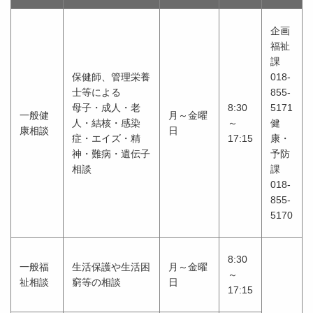
企画
福祉
課
保健師、管理栄養
018-
士等による
855-
母子・成人・老
8:30
5171
一般健
月～金曜
人・結核・感染
～
健
康相談
日
症・エイズ・精
17:15
康・
神・難病・遺伝子
予防
相談
課
018-
855-
5170
8:30
一般福
生活保護や生活困
月～金曜
～
祉相談
窮等の相談
日
17:15