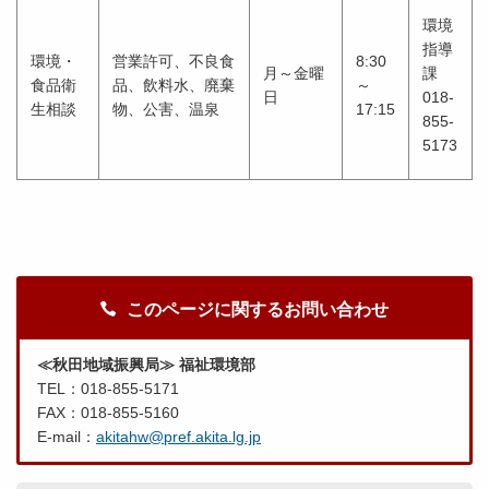
環境
指導
環境・
営業許可、不良食
8:30
月～金曜
課
食品衛
品、飲料水、廃棄
～
日
018-
生相談
物、公害、温泉
17:15
855-
5173
このページに関するお問い合わせ
≪秋田地域振興局≫ 福祉環境部
TEL：018-855-5171
FAX：018-855-5160
E-mail：
akitahw@pref.akita.lg.jp