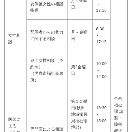
月～金曜
要保護女性の相談
～
日
指導
17:15
8:30
配偶者からの暴力
月～金曜
女性相
～
に関する相談
日
談
17:15
巡回女性相談（予
10:00
約制）
第2金曜
～
（男鹿市福祉事務
日
12:00
所）
企画
第１金曜
福祉
日(秋田
13:30
課 調
地域振興
～
整・
医師に
局福祉環
15:00
障害
よる
境部）
専門医による相談
者チ