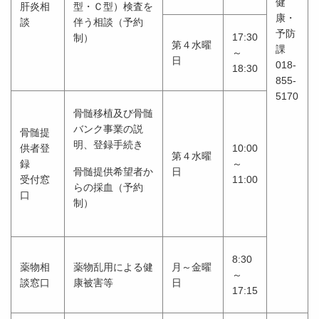
健
肝炎相
型・Ｃ型）検査を
康・
談
伴う相談（予約
予防
17:30
制）
第４水曜
課
～
日
018-
18:30
855-
5170
骨髄移植及び骨髄
バンク事業の説
骨髄提
明、登録手続き
供者登
10:00
第４水曜
録
～
骨髄提供希望者か
日
受付窓
11:00
らの採血（予約
口
制）
8:30
薬物相
薬物乱用による健
月～金曜
～
談窓口
康被害等
日
17:15