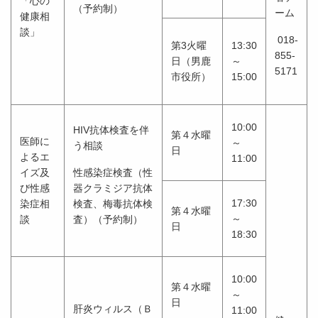
「心の
（予約制）
ーム
健康相
談」
018-
第3火曜
13:30
855-
日（男鹿
～
5171
市役所）
15:00
10:00
HIV抗体検査を伴
第４水曜
医師に
～
う相談
日
よるエ
11:00
イズ及
性感染症検査（性
び性感
器クラミジア抗体
17:30
染症相
検査、梅毒抗体検
第４水曜
～
談
査）（予約制）
日
18:30
10:00
第４水曜
～
日
肝炎ウィルス（Ｂ
11:00