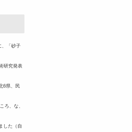
に、「砂子
術研究発表
北6県、民
ころ、な、
ました（自