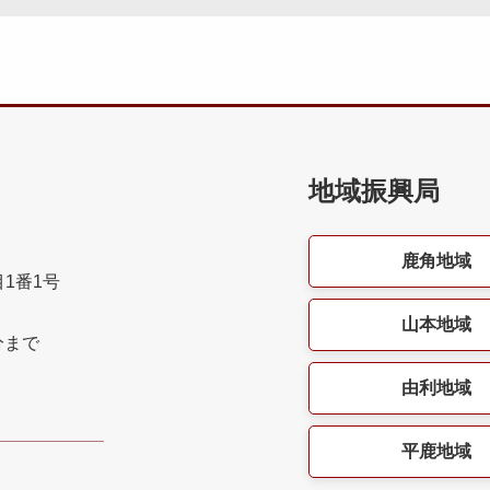
地域振興局
鹿角地域
目1番1号
山本地域
分まで
由利地域
平鹿地域