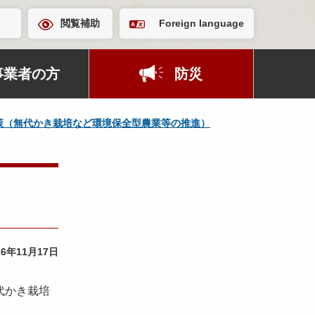
閲覧補助
Foreign language
事業者の方
防災
策（無代かき栽培など環境保全型農業等の推進）
16年11月17日
代かき栽培