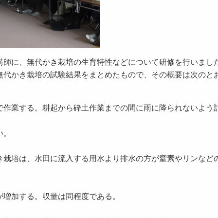
講師に、無代かき栽培の生育特性などについて研修を行いまし
無代かき栽培の試験結果をまとめたもので、その概要は次のと
で作業する。耕起から砕土作業までの間に雨に降られないよう
い。
き栽培は、水田に流入する用水より排水の方が窒素やリンなど
が増加する。収量は同程度である。