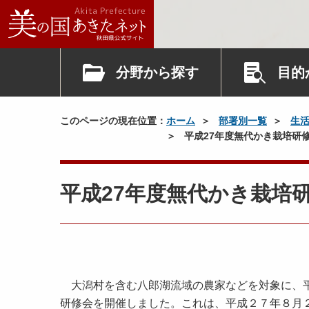
分野から探す
目的
このページの現在位置：
ホーム
部署別一覧
生
平成27年度無代かき栽培研
平成27年度無代かき栽培
大潟村を含む八郎湖流域の農家などを対象に、平
研修会を開催しました。これは、平成２７年８月