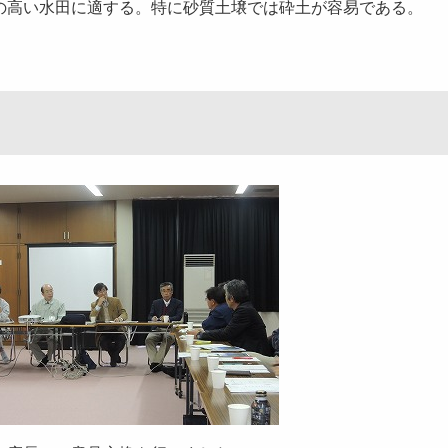
の高い水田に適する。特に砂質土壌では砕土が容易である。