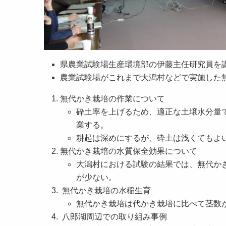
県農業試験場生産環境部の伊藤主任研究員を
農業試験場がこれまで大潟村などで実施した
無代かき栽培の作業について
砕土率を上げるため、適正な土壌水分量
業する。
耕起は深めにするが、砕土は浅くてもよ
無代かき栽培の水質保全効果について
大潟村における試験の結果では、無代か
が少ない。
無代かき栽培の水稲生育
無代かき栽培は代かき栽培に比べて茎数
八郎湖周辺での取り組み事例