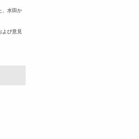
た、水田か
および意見