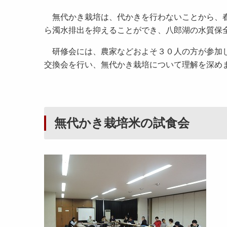
無代かき栽培は、代かきを行わないことから、春
ら濁水排出を抑えることができ、八郎湖の水質保
研修会には、農家などおよそ３０人の方が参加し
交換会を行い、無代かき栽培について理解を深め
無代かき栽培米の試食会