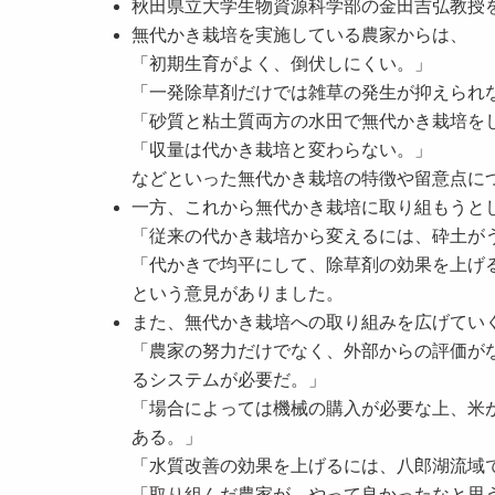
秋田県立大学生物資源科学部の金田吉弘教授
無代かき栽培を実施している農家からは、
「初期生育がよく、倒伏しにくい。」
「一発除草剤だけでは雑草の発生が抑えられ
「砂質と粘土質両方の水田で無代かき栽培を
「収量は代かき栽培と変わらない。」
などといった無代かき栽培の特徴や留意点に
一方、これから無代かき栽培に取り組もうと
「従来の代かき栽培から変えるには、砕土が
「代かきで均平にして、除草剤の効果を上げ
という意見がありました。
また、無代かき栽培への取り組みを広げてい
「農家の努力だけでなく、外部からの評価が
るシステムが必要だ。」
「場合によっては機械の購入が必要な上、米
ある。」
「水質改善の効果を上げるには、八郎湖流域
「取り組んだ農家が、やって良かったなと思