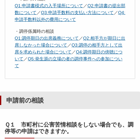
Q1:申請書様式の入手場所について
／
Q2:申請書の提出部
数について
／
Q3:申請手数料の支払い方法について
／
Q4:
申請手数料以外の費用について
・調停係属時の相談
Q1:調停期日の出席義務について
／
Q2:相手方が期日に出
席しなかった場合について
／
Q3:調停の相手方として出
席を求められた場合について
／
Q4:調停期日の傍聴につ
いて
／
Q5:発生源の立場の者の調停事件への参加につい
て
申請前の相談
Ｑ１ 市町村に公害苦情相談をしない場合でも、調
停等の申請はできますか。