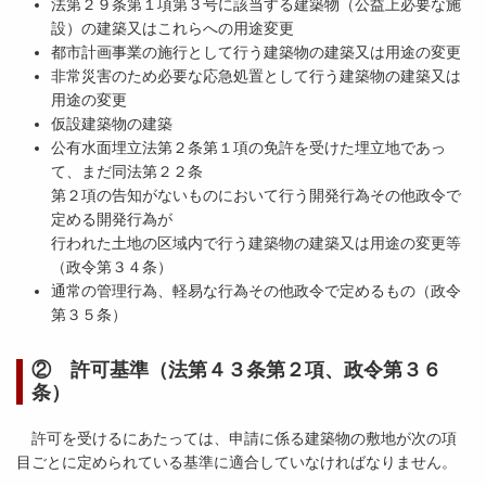
法第２９条第１項第３号に該当する建築物（公益上必要な施
設）の建築又はこれらへの用途変更
都市計画事業の施行として行う建築物の建築又は用途の変更
非常災害のため必要な応急処置として行う建築物の建築又は
用途の変更
仮設建築物の建築
公有水面埋立法第２条第１項の免許を受けた埋立地であっ
て、まだ同法第２２条
第２項の告知がないものにおいて行う開発行為その他政令で
定める開発行為が
行われた土地の区域内で行う建築物の建築又は用途の変更等
（政令第３４条）
通常の管理行為、軽易な行為その他政令で定めるもの（政令
第３５条）
② 許可基準（法第４３条第２項、政令第３６
条）
許可を受けるにあたっては、申請に係る建築物の敷地が次の項
目ごとに定められている基準に適合していなければなりません。