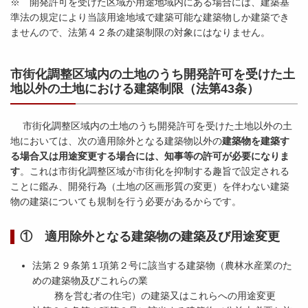
※ 開発許可を受けた区域が用途地域内にある場合には、建築基
準法の規定により当該用途地域で建築可能な建築物しか建築でき
ませんので、法第４２条の建築制限の対象にはなりません。
市街化調整区域内の土地のうち開発許可を受けた土
地以外の土地における建築制限（法第43条）
市街化調整区域内の土地のうち開発許可を受けた土地以外の土
地においては、次の適用除外となる建築物以外の
建築物を建築す
る場合又は用途変更する場合には、知事等の許可が必要になりま
す
。これは市街化調整区域が市街化を抑制する趣旨で設定される
ことに鑑み、開発行為（土地の区画形質の変更）を伴わない建築
物の建築についても規制を行う必要があるからです。
① 適用除外となる建築物の建築及び用途変更
法第２９条第１項第２号に該当する建築物（農林水産業のた
めの建築物及びこれらの業
務を営む者の住宅）の建築又はこれらへの用途変更