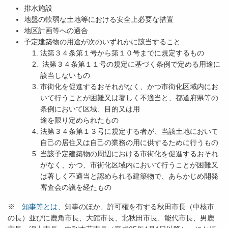
排水施設
地盤の軟弱な土地等における安全上必要な措置
地区計画等への適合
予定建築物の用途が次のいずれかに該当すること
法第３４条第１号から第１０号までに規定するもの
法第３４条第１１号の規定に基づく条例で定める用途に
該当しないもの
市街化を促進するおそれがなく、かつ市街化区域内にお
いて行うことが困難又は著しく不適当と、都道府県等の
条例において区域、目的又は用
途を限り定められたもの
法第３４条第１３号に規定する者が、当該土地において
自己の居住又は自己の業務の用に供するために行うもの
当該予定建築物の周辺における市街化を促進するおそれ
がなく、かつ、市街化区域内において行うことが困難又
は著しく不適当と認められる建築物で、あらかじめ開発
審査会の議を経たもの
※
知事等とは
、知事のほか、許可権を有する秋田市長（中核市
の長）並びに鹿角市長、大館市長、北秋田市長、能代市長、男鹿