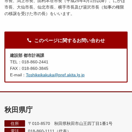
市長、潟上市長、由利本荘市長（平成25年4月1日以降）、にかほ
市長、大仙市長、仙北市長、横手市長及び湯沢市長（知事の権限
の移譲を受けた市の長）をいいます。
このページに関するお問い合わせ
建設部 都市計画課
TEL：018-860-2441
FAX：018-860-3845
E-mail：
Toshikeikakuka@pref.akita.lg.jp
秋田県庁
住所
〒010-8570 秋田県秋田市山王四丁目1番1号
電話
018-860-1111（代表）