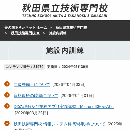
美の国あきたネット ホーム
秋田県立技術専門校
秋田技術専門校HP
施設内訓練
施設内訓練
コンテンツ番号：81970
更新日：
2024年05月30日
二級整備士について
[
2026年04月03日
]
資格取得の時期について
[
2026年04月01日
]
DXの理解及び業務アプリ実践講習（Microsoft365×AI）
[
2026年03月25日
]
秋田技術専門校 情報システム科 資格取得について
[
2025年