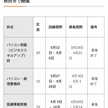
秋田市で開催
定
科名
訓練期間
募集期間
備考
員
パソコン初級
5月12
3月24日
（ビジネスス
募集
20
日－ 8月
4月21
－
キルアップ）
終了
5日
日
科
5月27
4月 8日
パソコン・経
募集
15
日－ 9月
5月 1
－
理事務科
終了
25日
日
6月 5日
4月16日
医療事務実務
募集
20
－ 10月
－ 5月14