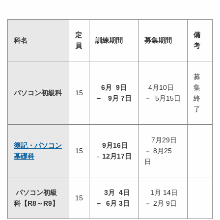
定
備
科名
訓練期間
募集期間
員
考
募
6月 9日
4月10日
集
パソコン初級科
15
－ 9月 7日
－ 5月15日
終
了
7月29日
簿記・パソコン
9月16日
15
－ 8月25
基礎科
12月17日
－
日
パソコン初級
3月 4日
1月 14日
15
科【R8～R9】
－ 6月 3日
－ 2月 9日