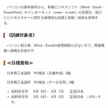
パソコンの基本操作から、各種ビジネスソフト（Word・Excel・
PowerPoint）やインターネット（www・e-mail）の活用法、並び
にビジネスマナーに関する基礎的な知識と技能・技術を習得す
る。
《訓練対象者》
パソコン初心者、Word・Excelの使用経験が少ない方で、関連職
種へ就職を目指す方
≪目標資格≫
日本商工会議所 PC検定（文書作成）3級
日本商工会議所 PC検定（データ活用）3級
由利本荘市 6月 9日－ 9月 7日 定員15名
由利本荘市 3月 4日－ 6月 3日 定員15名 （Ｒ8～Ｒ
9）