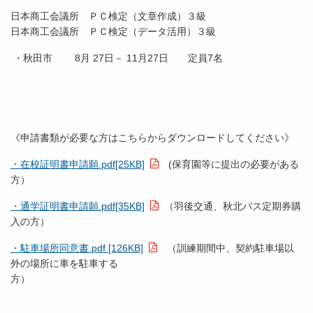
日本商工会議所 ＰＣ検定（文章作成）３級
日本商工会議所 ＰＣ検定（データ活用）３級
・秋田市 8月 27日－ 11月27日 定員7名
《申請書類が必要な方はこちらからダウンロードしてください》
・在校証明書申請願.pdf[25KB]
(保育園等に提出の必要がある
方）
・通学証明書申請願.pdf[35KB]
（羽後交通、秋北バス定期券購
入の方）
・駐車場所同意書.pdf [126KB]
（訓練期間中、契約駐車場以
外の場所に車を駐車する
方