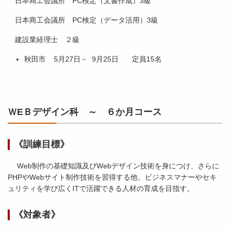
日本商工会議所 PC検定（文書作成）3級
日本商工会議所 PC検定（データ活用）3級
建設業経理士 ２級
秋田市 5月27日－ 9月25日 定員15名
ＷEＢデザイン科 ～ ６か月コース
《訓練目標》
Web制作の基礎知識及びWebデザイン技術を身につけ、さらに
PHPやWebサイト制作技術を習得する他、ビジネスマナーやセキ
ュリティを学び広くITで活躍できる人材の育成を目指す。
《対象者》