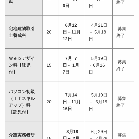
科
終了
6日
日
6
月12
4月21日
宅地建物取引
募集
20
日－11月
－ 5月18
士養成科
終了
12日
日
Ｗｅｂデザイ
7月 7
5月19日
募集
ン科【託児
15
日
1月
6月16
－
－
終了
付】
7日
日
パソコン初級
7月14
5月19日
（ＩＴスキル
募集
20
日－11月
－ 6月19
アップ）科
終了
16日
日
【託児付】
8月18
6月29日
介護実務者研
募集
15
日－ 2月
－ 7月28