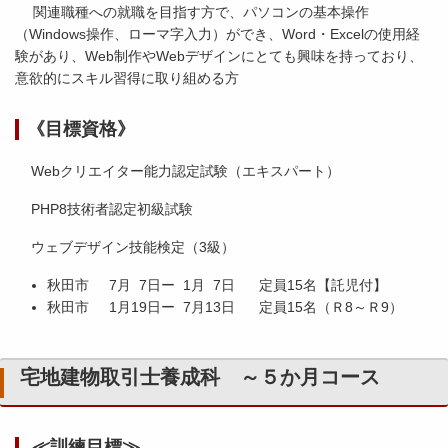
関連職種への就職を目指す方で、パソコンの基本操作
（Windows操作、ローマ字入力）ができ、Word・Excelの使用経
験があり、Web制作やWebデザインにとても興味を持っており、
意欲的にスキル習得に取り組める方
《目標資格》
Webクリエイター能力認定試験（エキスパート）
PHP8技術者認定初級試験
ウェブデザイン技能検定（3級）
秋田市 7月 7日ー 1月 7日 定員15名【託児付】
秋田市 1月19日ー 7月13日 定員15名（Ｒ8～Ｒ9）
宅地建物取引士養成科 ～５か月コース
≪訓練目標≫