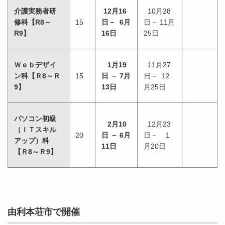
介護実務者研
12月16
10月28
修科【R8～
15
日－ 6月
日－ 11月
R9】
16日
25日
Ｗｅｂデザイ
1月19
11月27
ン科【Ｒ8～Ｒ
15
日 － 7月
日－ 12
9】
13日
月25日
パソコン初級
2月10
12月23
（ＩＴスキル
20
日 － 6月
日－ 1
アップ）科
11日
月20日
【Ｒ8～Ｒ9】
由利本荘市で開催