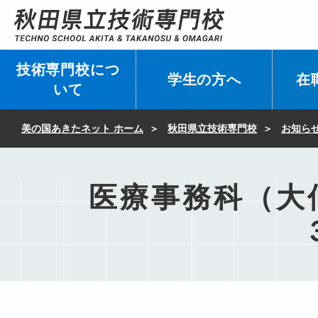
技術専門校につ
学生の方へ
在
いて
美の国あきたネット ホーム
秋田県立技術専門校
お知ら
医療事務科（大仙