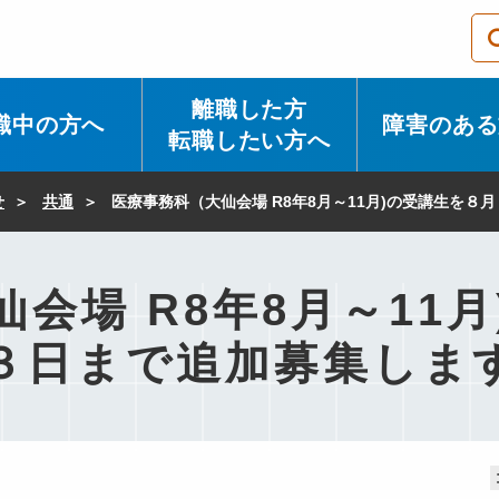
離職した方
職中の方へ
障害のある
転職したい方へ
せ
共通
医療事務科（大仙会場 R8年8月～11月)の受講生を８
会場 R8年8月～11
３日まで追加募集しま