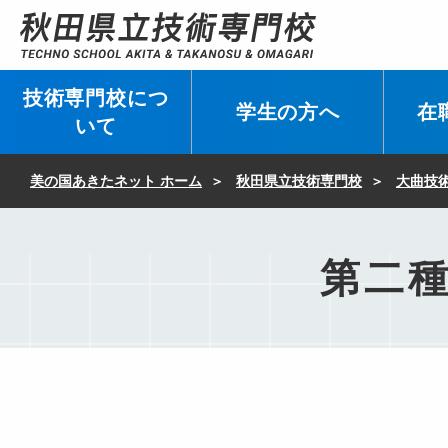
技術専門校につ
学生の方へ
在
いて
美の国あきたネット ホーム
秋田県立技術専門校
大曲技術
第二