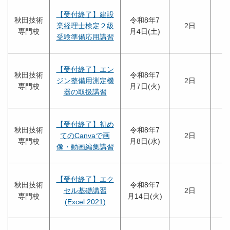
【受付終了】建設
秋田技術
令和8年7
業経理士検定２級
2日
専門校
月4日(土)
受験準備応用講習
【受付終了】エン
秋田技術
令和8年7
ジン整備用測定機
2日
専門校
月7日(火)
器の取扱講習
【受付終了】初め
秋田技術
令和8年7
てのCanvaで画
2日
専門校
月8日(水)
像・動画編集講習
【受付終了】エク
秋田技術
令和8年7
セル基礎講習
2日
専門校
月14日(火)
(Excel 2021)