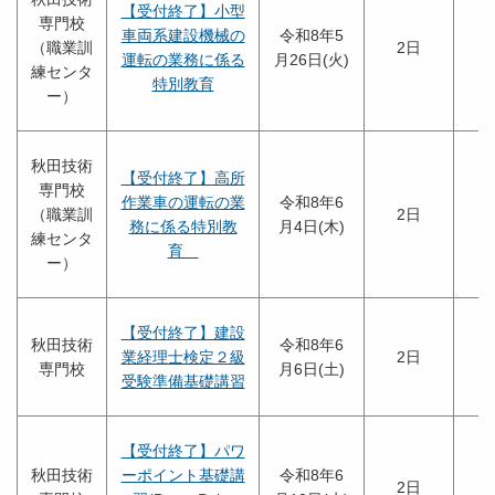
【受付終了】小型
専門校
車両系建設機械の
令和8年5
（職業訓
2日
運転の業務に係る
月26日(火)
練センタ
特別教育
ー）
秋田技術
【受付終了】高所
専門校
作業車の運転の業
令和8年6
（職業訓
2日
務に係る特別教
月4日(木)
練センタ
育
ー）
【受付終了】建設
秋田技術
令和8年6
業経理士検定２級
2日
専門校
月6日(土)
受験準備基礎講習
【受付終了】パワ
秋田技術
ーポイント基礎講
令和8年6
2日