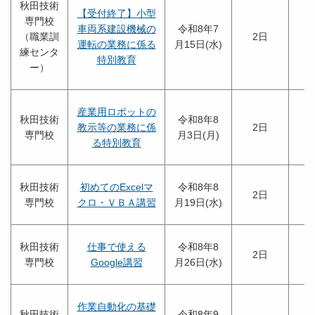
秋田技術
【受付終了】小型
専門校
車両系建設機械の
令和8年7
（職業訓
2日
運転の業務に係る
月15日(水)
練センタ
特別教育
ー）
産業用ロボットの
秋田技術
令和8年8
教示等の業務に係
2日
専門校
月3日(月)
る特別教育
秋田技術
初めてのExcelマ
令和8年8
2日
専門校
クロ・ＶＢＡ講習
月19日(水)
秋田技術
仕事で使える
令和8年8
2日
専門校
Google講習
月26日(水)
作業自動化の基礎
秋田技術
令和8年9