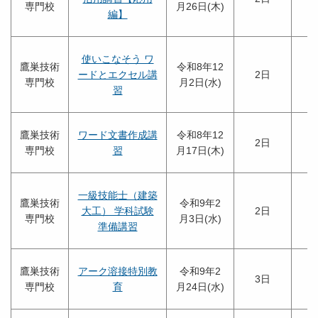
専門校
月26日(木)
編】
使いこなそう ワ
鷹巣技術
令和8年12
ードとエクセル講
2日
専門校
月2日(水)
習
鷹巣技術
ワード文書作成講
令和8年12
2日
専門校
習
月17日(木)
一級技能士（建築
鷹巣技術
令和9年2
大工） 学科試験
2日
専門校
月3日(水)
準備講習
鷹巣技術
アーク溶接特別教
令和9年2
3日
専門校
育
月24日(水)