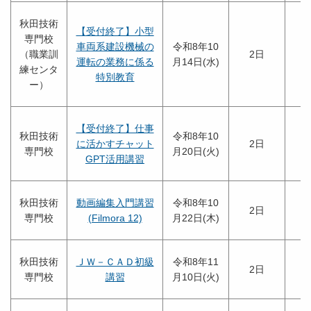
秋田技術
【受付終了】小型
専門校
車両系建設機械の
令和8年10
（職業訓
2日
運転の業務に係る
月14日(水)
練センタ
特別教育
ー）
【受付終了】仕事
秋田技術
令和8年10
に活かすチャット
2日
専門校
月20日(火)
GPT活用講習
秋田技術
動画編集入門講習
令和8年10
2日
専門校
(Filmora 12)
月22日(木)
秋田技術
ＪＷ－ＣＡＤ初級
令和8年11
2日
専門校
講習
月10日(火)