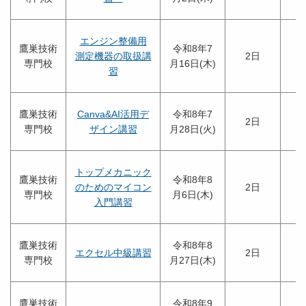
エンジン整備用
鷹巣技術
令和8年7
測定機器の取扱講
2日
専門校
月16日(木)
習
鷹巣技術
Canva&AI活用デ
令和8年7
2日
専門校
ザイン講習
月28日(火)
トップメカニック
鷹巣技術
令和8年8
のためのマイコン
2日
専門校
月6日(木)
入門講習
鷹巣技術
令和8年8
エクセル中級講習
2日
専門校
月27日(木)
鷹巣技術
令和8年9