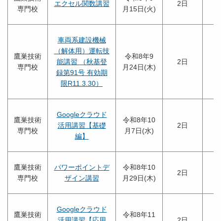
エクセル関数講習
2日
専門校
月15日(火)
車両系建設機械
（解体用）運転技
鷹巣技術
令和8年9
能講習 （秋基登
2日
専門校
月24日(木)
録第91号 有効期
限R11.3.30）
Googleクラウド
鷹巣技術
令和8年10
活用講習【基礎
2日
専門校
月7日(水)
編】
鷹巣技術
パワーポイントデ
令和8年10
2日
専門校
ザイン講習
月29日(木)
Googleクラウド
鷹巣技術
令和8年11
活用講習【応用
2日