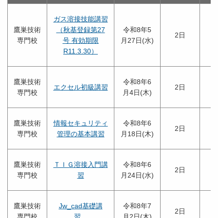
ガス溶接技能講習
鷹巣技術
（秋基登録第27
令和8年5
2日
専門校
号 有効期限
月27日(水)
R11.3.30）
鷹巣技術
令和8年6
エクセル初級講習
2日
専門校
月4日(木)
鷹巣技術
情報セキュリティ
令和8年6
2日
専門校
管理の基本講習
月18日(木)
鷹巣技術
ＴＩＧ溶接入門講
令和8年6
2日
専門校
習
月24日(水)
鷹巣技術
Jw_cad基礎講
令和8年7
2日
専門校
習
月2日(木)