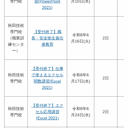
専門校
習(PowerPoint
月10日(水)
2021)
秋田技術
専門校
【受付終了】職
令和8年6
（職業訓
長・安全衛生責任
2日
月16日(火)
練センタ
者教育
ー）
【受付終了】仕事
秋田技術
で使えるエクセル
令和8年6
2日
専門校
関数講習(Excel
月17日(水)
2021)
【受付終了】エク
秋田技術
令和8年6
セル応用講習
2日
専門校
月24日(水)
(Excel 2021)