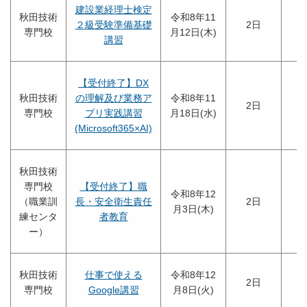
建設業経理士検定
秋田技術
令和8年11
２級受験準備基礎
2日
専門校
月12日(木)
講習
【受付終了】DX
秋田技術
の理解及び業務ア
令和8年11
2日
専門校
プリ実践講習
月18日(水)
(Microsoft365×AI)
秋田技術
専門校
【受付終了】職
令和8年12
（職業訓
長・安全衛生責任
2日
月3日(木)
練センタ
者教育
ー）
秋田技術
仕事で使える
令和8年12
2日
専門校
Google講習
月8日(火)