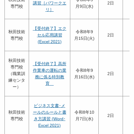
講習［パワークエ
2日
専門校
月9日(水)
リ］
【受付終了】エク
秋田技術
令和8年9
セル応用講習
2日
専門校
月15日(火)
(Excel 2021)
秋田技術
【受付終了】高所
専門校
作業車の運転の業
令和8年9
（職業訓
2日
務に係る特別教
月16日(水)
練センタ
育
ー）
ビジネス文書･メ
秋田技術
ールのルールと書
令和8年10
2日
専門校
き方講習 (Word･
月7日(水)
Excel 2021)