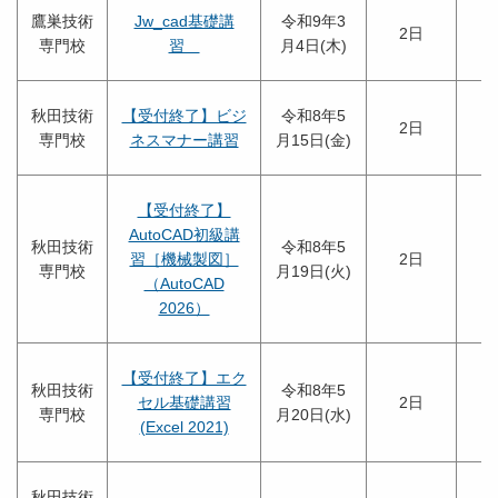
鷹巣技術
Jw_cad基礎講
令和9年3
2日
専門校
習
月4日(木)
秋田技術
【受付終了】ビジ
令和8年5
2日
専門校
ネスマナー講習
月15日(金)
【受付終了】
AutoCAD初級講
秋田技術
令和8年5
習［機械製図］
2日
専門校
月19日(火)
（AutoCAD
2026）
【受付終了】エク
秋田技術
令和8年5
セル基礎講習
2日
専門校
月20日(水)
(Excel 2021)
秋田技術