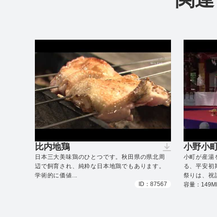
比内地鶏
小野小
（ダウンロードできません）
（ダウ
日本三大美味鶏のひとつです。秋田県の県北周
小町が産湯
辺で飼育され、純粋な日本地鶏でもあります。
る、平安初
学術的に価値...
祭りは、祝詞
ID：87567
容量：149M