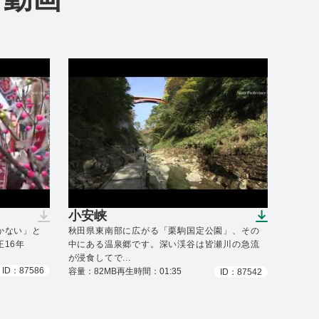
小安峡
ん）
（ダウンロードできます）
かない」と
秋田県東南部に広がる「栗駒国定公園」、その
16年
中にある温泉郷です。深い渓谷は皆瀬川の急流
が浸食してで...
ID：87586
容量：82MB
再生時間：01:35
ID：87542