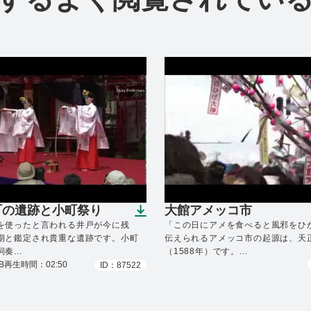
町の遺跡と小町祭り
大館アメッコ市
ンロードできます）
（ダウンロードできませ
を使ったと言われる井戸が今に残
「この日にアメを食べると風邪をひ
期と鑑定され貴重な遺跡です。小町
伝えられるアメッコ市の起源は、天正
奏...
（1588年）です。...
B
再生時間：02:50
ID：87522