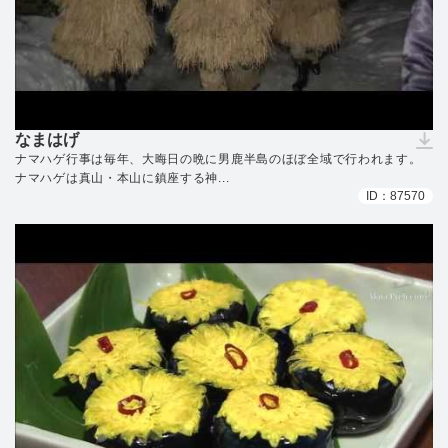
なまはげ
（ダウンロードできません）
ナマハゲ行事は毎年、大晦日の晩に男鹿半島のほぼ全域で行われます。
ナマハゲは真山・本山に鎮座する神...
ID：87570