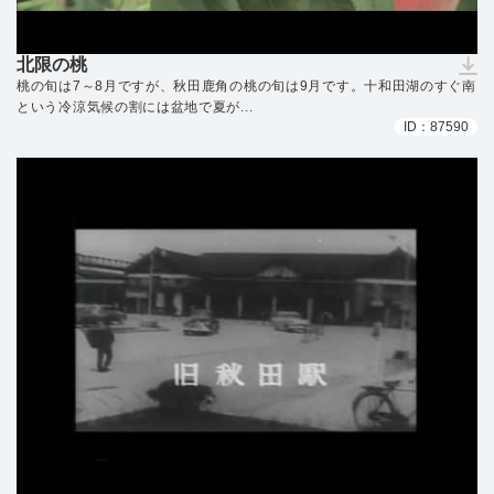
北限の桃
（ダウンロードできません）
桃の旬は7～8月ですが、秋田鹿角の桃の旬は9月です。十和田湖のすぐ南
という冷涼気候の割には盆地で夏が...
ID：87590