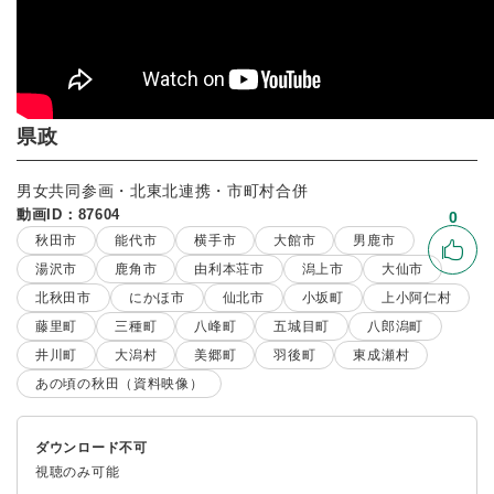
県政
男女共同参画・北東北連携・市町村合併
動画ID：87604
0
秋田市
能代市
横手市
大館市
男鹿市
いい
湯沢市
鹿角市
由利本荘市
潟上市
大仙市
北秋田市
にかほ市
仙北市
小坂町
上小阿仁村
藤里町
三種町
八峰町
五城目町
八郎潟町
井川町
大潟村
美郷町
羽後町
東成瀬村
あの頃の秋田（資料映像）
ダウンロード不可
視聴のみ可能