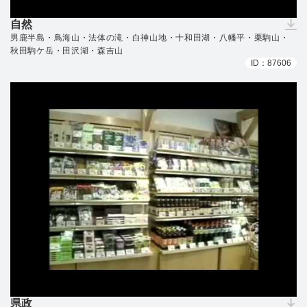
自然
（ダウンロードできません）
男鹿半島・鳥海山・法体の滝・白神山地・十和田湖・八幡平・栗駒山・
秋田駒ケ岳・田沢湖・森吉山
ID：87606
県政