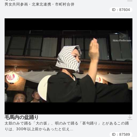
（ダウンロードできません）
男女共同参画・北東北連携・市町村合併
ID：87604
毛馬内の盆踊り
（ダウンロードできません）
太鼓のみで踊る「大の坂」、唄のみで踊る「甚句踊り」とがあるこの踊
りは、300年以上前からあったと伝え...
ID：87589