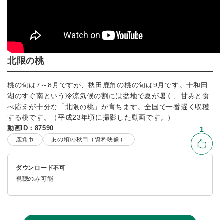
北限の桃
桃の旬は7～8月ですが、秋田鹿角の桃の旬は9月です。十和田
湖のすぐ南という冷涼気候の割には盆地で夏が暑く、甘みと食
べ応えが十分な「北限の桃」が育ちます。全国で一番遅く収穫
する桃です。（平成23年頃に撮影した動画です。）
動画ID：87590
1
鹿角市
あの頃の秋田（資料映像）
いい
ダウンロード不可
視聴のみ可能