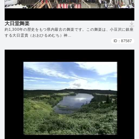
大日堂舞楽
（ダウンロードできません）
約1,300年の歴史をもつ県内最古の舞楽です。この舞楽は、小豆沢に鎮座
する大日霊貴（おおひるめむち）神...
ID：87587