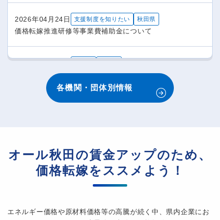
2026年04月24日
支援制度を知りたい
秋田県
価格転嫁推進研修等事業費補助金について
2026年02月27日
その他
秋田県
価格転嫁実践事例集を作成しました（３事例追加しまし
た！）
各機関・団体別情報
2026年02月20日
価格交渉に向けて参考資料がほしい
秋田県
労務費の適切な転嫁のための価格交渉に関する指針の改正
について
オール秋田の賃金アップのため、
価格転嫁をススメよう！
2026年01月05日
相談窓口を知りたい
取引かけこみ寺
取引かけこみ寺
エネルギー価格や原材料価格等の高騰が続く中、県内企業にお
2025年11月27日