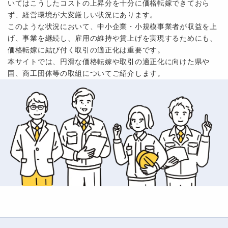
いてはこうしたコストの上昇分を十分に価格転嫁できておら
支援制度を知りたい
経済産業省 東北経済産業局
ず、経営環境が大変厳しい状況にあります。
賃上げ・最低賃金対応支援特設サイト（中小企業庁）の開
このような状況において、中小企業・小規模事業者が収益を上
設について
げ、事業を継続し、雇用の維持や賃上げを実現するためにも、
価格転嫁に結び付く取引の適正化は重要です。
本サイトでは、円滑な価格転嫁や取引の適正化に向けた県や
2025年11月18日
支援制度を知りたい
秋田県
国、商工団体等の取組についてご紹介します。
賃上げ緊急支援事業について
2025年11月17日
機関・団体の取組を知りたい
秋田県
令和７年度第２回価格転嫁の円滑化に向けた連絡協議会に
ついて
2025年11月17日
機関・団体の取組を知りたい
秋田県商工会連合会
価格転嫁の円滑化へ向けた支援内容（秋田県商工会連合
会）