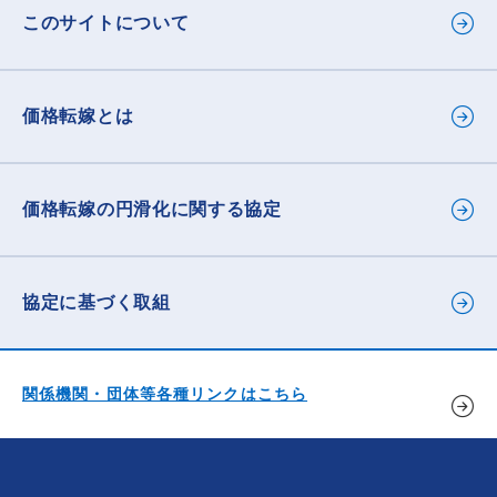
2025年11月17日
機関・団体の取組を知りたい
秋田県
このサイトについて
令和７年度 価格転嫁の実施状況に関するアンケート調査
結果について
価格転嫁とは
2025年11月17日
セミナー等に参加したい
経済産業省 東北経済産業局
中小企業庁の講習会について（オンライン講習会もありま
す）
価格転嫁の
円滑化に関する協定
2025年10月29日
協定に基づく取組
セミナー等に参加したい
秋田県中小企業団体中央会
令和７年度「価格転嫁・取引環境改善セミナー」（オンラ
イン）について （全国中央会）
関係機関・団体等各種リンクはこちら
2025年10月29日
セミナー等に参加したい
秋田県
適正取引支援サイト（講習会等の紹介サイト）