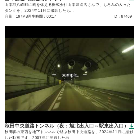
（ダウンロードできます）
山本郡八峰町に蔵を構える株式会社山本酒造店さんで、もろみの入った
タンクを、2024年11月に撮影したも...
容量：197MB
再生時間：00:17
ID：87469
秋田中央道路トンネル（夜：旭北出入口～駅東出入口）
（ダウンロードできます）
秋田駅の東西を地下トンネルで結ぶ秋田中央道路を、2024年11月に撮影
した動画です。2007年に開通した地...