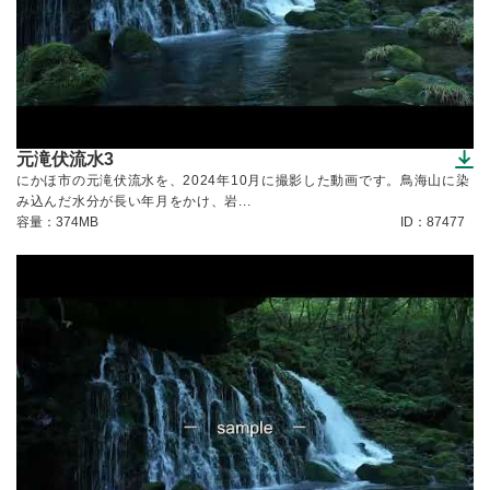
元滝伏流水3
（ダウンロードできます）
にかほ市の元滝伏流水を、2024年10月に撮影した動画です。鳥海山に染
み込んだ水分が長い年月をかけ、岩...
容量：374MB
ID：87477