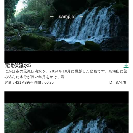
元滝伏流水5
（ダウンロードできます）
にかほ市の元滝伏流水を、2024年10月に撮影した動画です。鳥海山に染
み込んだ水分が長い年月をかけ、岩...
容量：421MB
再生時間：00:35
ID：87479