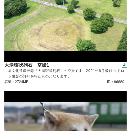
大湯環状列石 空撮1
（ダウンロードできます）
世界文化遺産登録「大湯環状列石」の空撮です。2021年6月撮影 ※ドロ
ーン撮影の許可を得たものとなります。
容量：2724MB
ID：96880