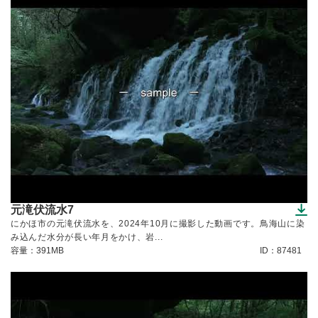
元滝伏流水7
（ダウンロードできます）
にかほ市の元滝伏流水を、2024年10月に撮影した動画です。鳥海山に染
み込んだ水分が長い年月をかけ、岩...
容量：391MB
ID：87481