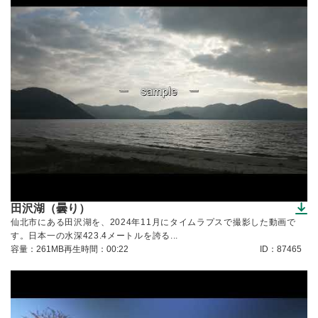
田沢湖（曇り）
（ダウンロードできます）
仙北市にある田沢湖を、2024年11月にタイムラプスで撮影した動画で
す。日本一の水深423.4メートルを誇る...
容量：261MB
再生時間：00:22
ID：87465