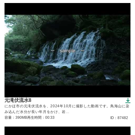
元滝伏流水8
（ダウンロードできます）
にかほ市の元滝伏流水を、2024年10月に撮影した動画です。鳥海山に染
み込んだ水分が長い年月をかけ、岩...
容量：390MB
再生時間：00:33
ID：87482