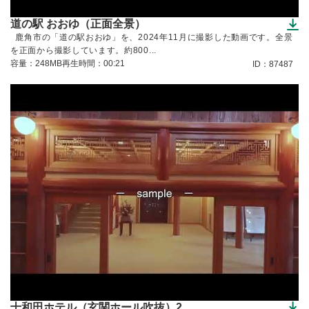
道の駅 おおゆ（正面全景）
（ダウンロードできます）
鹿角市の「道の駅おおゆ」を、2024年11月に撮影した動画です。全景
を正面から撮影しています。約800...
容量：248MB
再生時間：00:21
ID：87487
十和田ホテル（玄関ホール吹抜）2