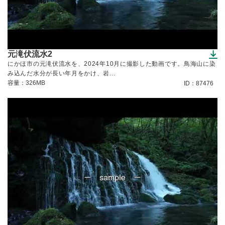
元滝伏流水2
（ダウンロードできます）
にかほ市の元滝伏流水を、2024年10月に撮影した動画です。鳥海山に染
み込んだ水分が長い年月をかけ、岩...
容量：326MB
ID：87476