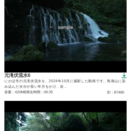
元滝伏流水6
（ダウンロードできます）
にかほ市の元滝伏流水を、2024年10月に撮影した動画です。鳥海山に染
み込んだ水分が長い年月をかけ、岩...
容量：420MB
再生時間：00:35
ID：87480