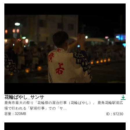
花輪ばやし_サンサ
（ダウンロードできます）
鹿角市最大の祭り「花輪祭の屋台行事（花輪ばやし）。 鹿角花輪駅前広
場で行われる「駅前行事」での「サ...
容量：320MB
ID：97230