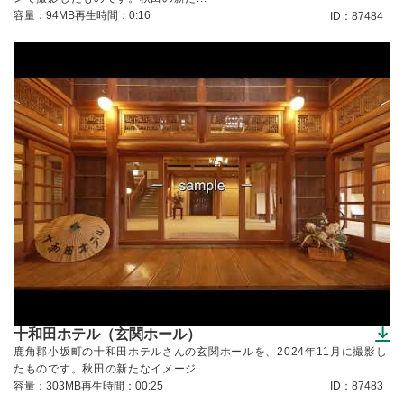
容量：94MB
再生時間：0:16
ID：87484
十和田ホテル（玄関ホール）
（ダウンロードできます）
鹿角郡小坂町の十和田ホテルさんの玄関ホールを、2024年11月に撮影し
たものです。秋田の新たなイメージ...
容量：303MB
再生時間：00:25
ID：87483