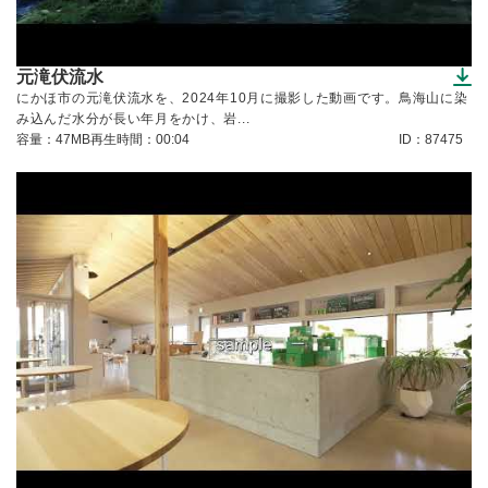
元滝伏流水
（ダウンロードできます）
にかほ市の元滝伏流水を、2024年10月に撮影した動画です。鳥海山に染
み込んだ水分が長い年月をかけ、岩...
容量：47MB
再生時間：00:04
ID：87475