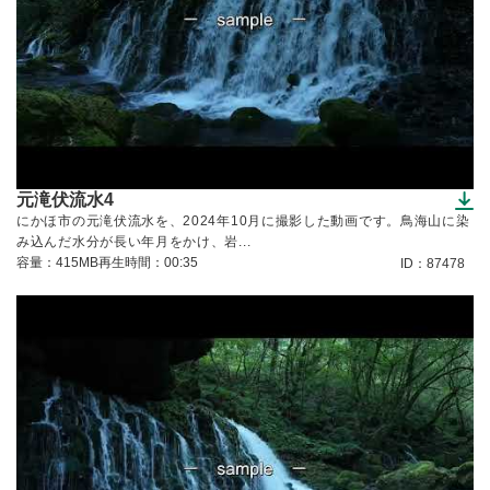
元滝伏流水4
（ダウンロードできます）
にかほ市の元滝伏流水を、2024年10月に撮影した動画です。鳥海山に染
み込んだ水分が長い年月をかけ、岩...
容量：415MB
再生時間：00:35
ID：87478