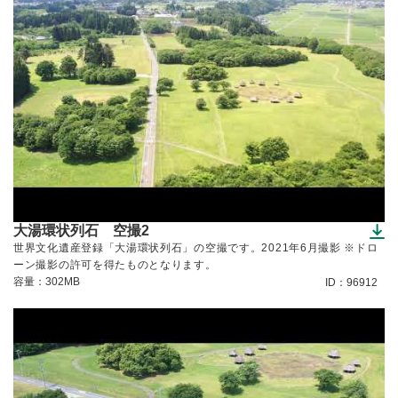
大湯環状列石 空撮2
（ダウンロードできます）
世界文化遺産登録「大湯環状列石」の空撮です。2021年6月撮影 ※ドロ
ーン撮影の許可を得たものとなります。
容量：302MB
ID：96912