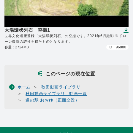
大湯環状列石 空撮1
（ダウンロードできます）
世界文化遺産登録「大湯環状列石」の空撮です。2021年6月撮影 ※ドロ
ーン撮影の許可を得たものとなります。
容量：2724MB
ID：96880
このページの現在位置
ホーム
秋田動画ライブラリ
秋田動画ライブラリ 動画一覧
道の駅 おおゆ（正面全景）