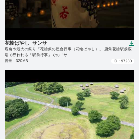
花輪ばやし_サンサ
（ダウンロードできます）
鹿角市最大の祭り「花輪祭の屋台行事（花輪ばやし）。 鹿角花輪駅前広
場で行われる「駅前行事」での「サ...
容量：320MB
ID：97230